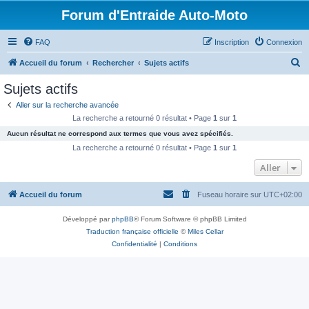
Forum d'Entraide Auto-Moto
FAQ
Inscription
Connexion
R
Accueil du forum
Rechercher
Sujets actifs
e
Sujets actifs
c
Aller sur la recherche avancée
h
La recherche a retourné 0 résultat • Page
1
sur
1
e
Aucun résultat ne correspond aux termes que vous avez spécifiés.
r
La recherche a retourné 0 résultat • Page
1
sur
1
c
Aller
h
Accueil du forum
Fuseau horaire sur
UTC+02:00
e
r
Développé par
phpBB
® Forum Software © phpBB Limited
Traduction française officielle
©
Miles Cellar
Confidentialité
|
Conditions