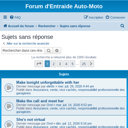
Forum d'Entraide Auto-Moto
FAQ
Inscription
Connexion
R
Accueil du forum
Rechercher
Sujets sans réponse
e
Sujets sans réponse
c
Aller sur la recherche avancée
h
Rechercher
Recherche avancée
e
La recherche a retourné plus de 1000 résultats
r
Page
1
sur
25
1
2
3
4
5
25
Suivant
…
c
h
Sujets
e
Make tonight unforgettable with her
Dernier message par
elin0x
«
mer. juil. 29, 2026 4:44 am
r
Publié dans
Assurance, vente, vice cachés, responsabilité professionnelle des
garagistes
Make the call and meet her
Dernier message par
Orel
«
mar. juil. 14, 2026 8:52 pm
Publié dans
Assurance, vente, vice cachés, responsabilité professionnelle des
garagistes
She's not virtual
Dernier message par
Orel
«
dim. juil. 12, 2026 9:16 pm
Publié dans
Assurance, vente, vice cachés, responsabilité professionnelle des