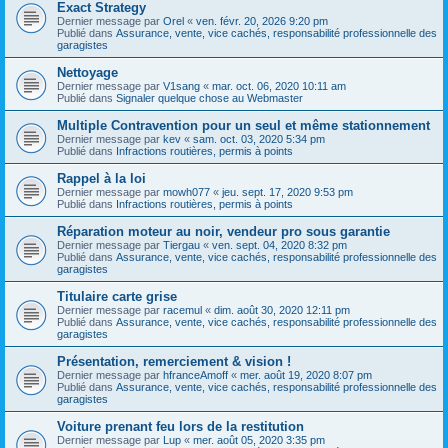
Exact Strategy
Dernier message par
Orel
«
ven. févr. 20, 2026 9:20 pm
Publié dans
Assurance, vente, vice cachés, responsabilité professionnelle des
garagistes
Nettoyage
Dernier message par
V1sang
«
mar. oct. 06, 2020 10:11 am
Publié dans
Signaler quelque chose au Webmaster
Multiple Contravention pour un seul et même stationnement
Dernier message par
kev
«
sam. oct. 03, 2020 5:34 pm
Publié dans
Infractions routières, permis à points
Rappel à la loi
Dernier message par
mowh077
«
jeu. sept. 17, 2020 9:53 pm
Publié dans
Infractions routières, permis à points
Réparation moteur au noir, vendeur pro sous garantie
Dernier message par
Tiergau
«
ven. sept. 04, 2020 8:32 pm
Publié dans
Assurance, vente, vice cachés, responsabilité professionnelle des
garagistes
Titulaire carte grise
Dernier message par
racemul
«
dim. août 30, 2020 12:11 pm
Publié dans
Assurance, vente, vice cachés, responsabilité professionnelle des
garagistes
Présentation, remerciement & vision !
Dernier message par
hfranceAmoff
«
mer. août 19, 2020 8:07 pm
Publié dans
Assurance, vente, vice cachés, responsabilité professionnelle des
garagistes
Voiture prenant feu lors de la restitution
Dernier message par
Lup
«
mer. août 05, 2020 3:35 pm