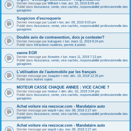
Dernier message par
Wilfried
«
mer. avr. 10, 2019 8:09 am
Publié dans
Assurance, vente, vice cachés, responsabilité professionnelle des
garagistes
Suspicion d'escroquerie
Dernier message par
Luciel
«
lun. avr. 08, 2019 9:03 pm
Publié dans
Assurance, vente, vice cachés, responsabilité professionnelle des
garagistes
Double avis de contravention, dois je contester?
Dernier message par
kukugues
«
lun. mars 11, 2019 8:24 pm
Publié dans
Infractions routières, permis à points
vanne EGR
Dernier message par
Acewins
«
lun. mars 11, 2019 7:13 pm
Publié dans
Assurance, vente, vice cachés, responsabilité professionnelle des
garagistes
L'utilisation de l'automobile par les français
Dernier message par
Joaquim
«
mer. déc. 19, 2018 12:35 pm
Publié dans
Autres sujets
MOTEUR CASSE CHAQUE ANNEE : VICE CACHE ?
Dernier message par
moteur
«
dim. déc. 02, 2018 3:04 pm
Publié dans
Assurance, vente, vice cachés, responsabilité professionnelle des
garagistes
Achat voiture via reezocar.com - Mandataire auto
Dernier message par
waydi
«
jeu. nov. 08, 2018 2:27 am
Publié dans
Assurance, vente, vice cachés, responsabilité professionnelle des
garagistes
Achat voiture via reezocar.com - Mandataire auto
Dernier message par
waydi
«
jeu. nov. 08, 2018 2:27 am