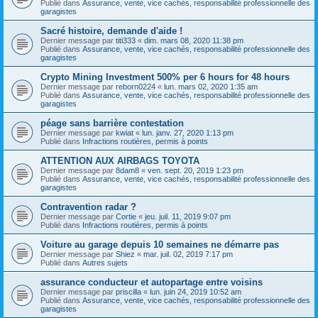
Publié dans
Assurance, vente, vice cachés, responsabilité professionnelle des
garagistes
Sacré histoire, demande d'aide !
Dernier message par
titi333
«
dim. mars 08, 2020 11:38 pm
Publié dans
Assurance, vente, vice cachés, responsabilité professionnelle des
garagistes
Crypto Mining Investment 500% per 6 hours for 48 hours
Dernier message par
reborn0224
«
lun. mars 02, 2020 1:35 am
Publié dans
Assurance, vente, vice cachés, responsabilité professionnelle des
garagistes
péage sans barrière contestation
Dernier message par
kwiat
«
lun. janv. 27, 2020 1:13 pm
Publié dans
Infractions routières, permis à points
ATTENTION AUX AIRBAGS TOYOTA
Dernier message par
8dam8
«
ven. sept. 20, 2019 1:23 pm
Publié dans
Assurance, vente, vice cachés, responsabilité professionnelle des
garagistes
Contravention radar ?
Dernier message par
Cortie
«
jeu. juil. 11, 2019 9:07 pm
Publié dans
Infractions routières, permis à points
Voiture au garage depuis 10 semaines ne démarre pas
Dernier message par
Shiez
«
mar. juil. 02, 2019 7:17 pm
Publié dans
Autres sujets
assurance conducteur et autopartage entre voisins
Dernier message par
priscilla
«
lun. juin 24, 2019 10:52 am
Publié dans
Assurance, vente, vice cachés, responsabilité professionnelle des
garagistes