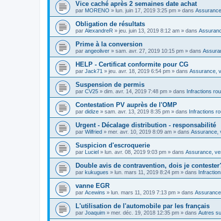
Vice caché après 2 semaines date achat
par
MORENO
»
lun. juin 17, 2019 3:25 pm
» dans
Assurance,
Obligation de résultats
par
AlexandreR
»
jeu. juin 13, 2019 8:12 am
» dans
Assurance
Prime à la conversion
par
angeoliver
»
sam. avr. 27, 2019 10:15 pm
» dans
Assuran
HELP - Certificat conformite pour CG
par
Jack71
»
jeu. avr. 18, 2019 6:54 pm
» dans
Assurance, v
Suspension de permis
par
CV25
»
dim. avr. 14, 2019 7:48 pm
» dans
Infractions rou
Contestation PV auprès de l'OMP
par
didize
»
sam. avr. 13, 2019 8:35 pm
» dans
Infractions r
Urgent - Décalage distribution - responsabilité
par
Wilfried
»
mer. avr. 10, 2019 8:09 am
» dans
Assurance, v
Suspicion d'escroquerie
par
Luciel
»
lun. avr. 08, 2019 9:03 pm
» dans
Assurance, ven
Double avis de contravention, dois je contester
par
kukugues
»
lun. mars 11, 2019 8:24 pm
» dans
Infractio
vanne EGR
par
Acewins
»
lun. mars 11, 2019 7:13 pm
» dans
Assurance,
L'utilisation de l'automobile par les français
par
Joaquim
»
mer. déc. 19, 2018 12:35 pm
» dans
Autres su