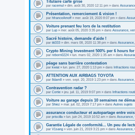
Titulaire carte grise
par
racemul
»
dim. août 30, 2020 12:11 pm
» dans
Assurance,
Présentation, remerciement & vision !
par
hfranceAmoff
»
mer. août 19, 2020 8:07 pm
» dans
Assur
Voiture prenant feu lors de la restitution
par
Lup
»
mer. août 05, 2020 3:35 pm
» dans
Assurance, vent
Sacré histoire, demande d'aide !
par
titi333
»
dim. mars 08, 2020 11:38 pm
» dans
Assurance, 
Crypto Mining Investment 500% per 6 hours for
par
reborn0224
»
lun. mars 02, 2020 1:35 am
» dans
Assuran
péage sans barrière contestation
par
kwiat
»
lun. janv. 27, 2020 1:13 pm
» dans
Infractions rou
ATTENTION AUX AIRBAGS TOYOTA
par
8dam8
»
ven. sept. 20, 2019 1:23 pm
» dans
Assurance, 
Contravention radar ?
par
Cortie
»
jeu. juil. 11, 2019 9:07 pm
» dans
Infractions rout
Voiture au garage depuis 10 semaines ne déma
par
Shiez
»
mar. juil. 02, 2019 7:17 pm
» dans
Autres sujets
assurance conducteur et autopartage entre vois
par
priscilla
»
lun. juin 24, 2019 10:52 am
» dans
Assurance, v
Garantie Légale de conformité... Un peu de lect
par
V1sang
»
ven. juin 21, 2019 3:21 pm
» dans
Assurance, v