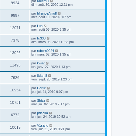
par
racemul
9924
dim. août 30, 2020 12:11 pm
par
hfranceAmoff
9897
mer. août 19, 2020 8:07 pm
par
Lup
12071
mer. août 05, 2020 3:35 pm
par
titi333
7378
dim. mars 08, 2020 11:38 pm
par
reborn0224
13026
lun. mars 02, 2020 1:35 am
par
kwiat
11498
lun. janv. 27, 2020 1:13 pm
par
8dam8
7626
ven. sept. 20, 2019 1:23 pm
par
Cortie
10954
jeu. juil. 11, 2019 9:07 pm
par
Shiez
10751
mar. juil. 02, 2019 7:17 pm
par
priscilla
6772
lun. juin 24, 2019 10:52 am
par
V1sang
10019
ven. juin 21, 2019 3:21 pm