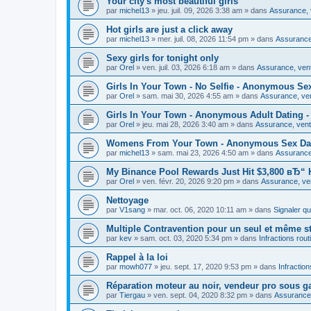
Your city's most beautiful girls
par
michel13
»
jeu. juil. 09, 2026 3:38 am
» dans
Assurance, v
Hot girls are just a click away
par
michel13
»
mer. juil. 08, 2026 11:54 pm
» dans
Assurance,
Sexy girls for tonight only
par
Orel
»
ven. juil. 03, 2026 6:18 am
» dans
Assurance, vent
Girls In Your Town - No Selfie - Anonymous Se
par
Orel
»
sam. mai 30, 2026 4:55 am
» dans
Assurance, ven
Girls In Your Town - Anonymous Adult Dating - 
par
Orel
»
jeu. mai 28, 2026 3:40 am
» dans
Assurance, vente
Womens From Your Town - Anonymous Sex Dati
par
michel13
»
sam. mai 23, 2026 4:50 am
» dans
Assurance,
My Binance Pool Rewards Just Hit $3,800 вЂ“ H
par
Orel
»
ven. févr. 20, 2026 9:20 pm
» dans
Assurance, ven
Nettoyage
par
V1sang
»
mar. oct. 06, 2020 10:11 am
» dans
Signaler q
Multiple Contravention pour un seul et même s
par
kev
»
sam. oct. 03, 2020 5:34 pm
» dans
Infractions rout
Rappel à la loi
par
mowh077
»
jeu. sept. 17, 2020 9:53 pm
» dans
Infraction
Réparation moteur au noir, vendeur pro sous ga
par
Tiergau
»
ven. sept. 04, 2020 8:32 pm
» dans
Assurance,