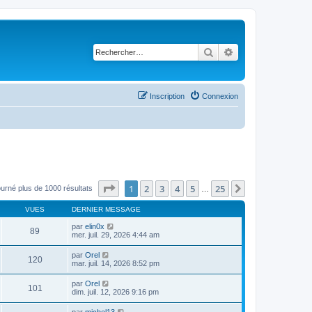
Rechercher
Recherche avancé
Inscription
Connexion
Page
1
sur
25
1
2
3
4
5
25
Suivant
ourné plus de 1000 résultats
…
VUES
DERNIER MESSAGE
par
elin0x
89
mer. juil. 29, 2026 4:44 am
par
Orel
120
mar. juil. 14, 2026 8:52 pm
par
Orel
101
dim. juil. 12, 2026 9:16 pm
par
michel13