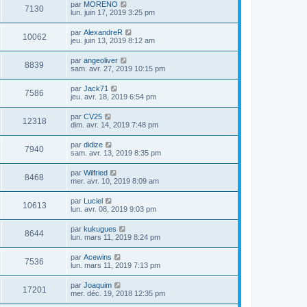
par
MORENO
7130
lun. juin 17, 2019 3:25 pm
par
AlexandreR
10062
jeu. juin 13, 2019 8:12 am
par
angeoliver
8839
sam. avr. 27, 2019 10:15 pm
par
Jack71
7586
jeu. avr. 18, 2019 6:54 pm
par
CV25
12318
dim. avr. 14, 2019 7:48 pm
par
didize
7940
sam. avr. 13, 2019 8:35 pm
par
Wilfried
8468
mer. avr. 10, 2019 8:09 am
par
Luciel
10613
lun. avr. 08, 2019 9:03 pm
par
kukugues
8644
lun. mars 11, 2019 8:24 pm
par
Acewins
7536
lun. mars 11, 2019 7:13 pm
par
Joaquim
17201
mer. déc. 19, 2018 12:35 pm