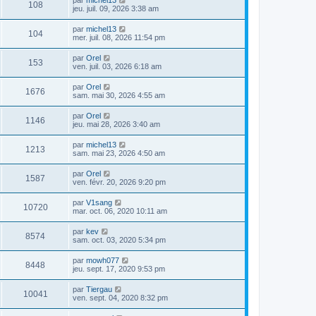
108
jeu. juil. 09, 2026 3:38 am
par
michel13
104
mer. juil. 08, 2026 11:54 pm
par
Orel
153
ven. juil. 03, 2026 6:18 am
par
Orel
1676
sam. mai 30, 2026 4:55 am
par
Orel
1146
jeu. mai 28, 2026 3:40 am
par
michel13
1213
sam. mai 23, 2026 4:50 am
par
Orel
1587
ven. févr. 20, 2026 9:20 pm
par
V1sang
10720
mar. oct. 06, 2020 10:11 am
par
kev
8574
sam. oct. 03, 2020 5:34 pm
par
mowh077
8448
jeu. sept. 17, 2020 9:53 pm
par
Tiergau
10041
ven. sept. 04, 2020 8:32 pm