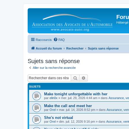
Foru
Hébergé 
Raccourcis
FAQ
Accueil du forum
Rechercher
Sujets sans réponse
Sujets sans réponse
Aller sur la recherche avancée
Rechercher
Recherche avancée
SUJETS
Make tonight unforgettable with her
par
elin0x
»
mer. juil. 29, 2026 4:44 am
» dans
Assurance, ven
Make the call and meet her
par
Orel
»
mar. juil. 14, 2026 8:52 pm
» dans
Assurance, vent
She's not virtual
par
Orel
»
dim. juil. 12, 2026 9:16 pm
» dans
Assurance, vente