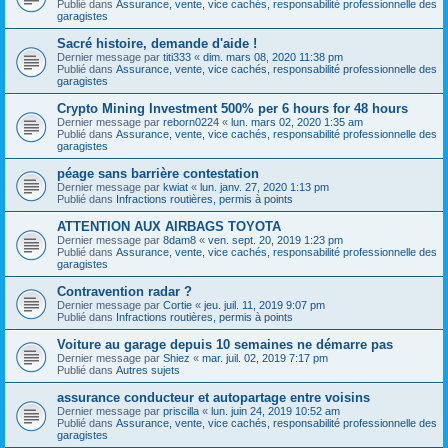
Publié dans
Assurance, vente, vice cachés, responsabilité professionnelle des
garagistes
Sacré histoire, demande d'aide !
Dernier message par
titi333
«
dim. mars 08, 2020 11:38 pm
Publié dans
Assurance, vente, vice cachés, responsabilité professionnelle des
garagistes
Crypto Mining Investment 500% per 6 hours for 48 hours
Dernier message par
reborn0224
«
lun. mars 02, 2020 1:35 am
Publié dans
Assurance, vente, vice cachés, responsabilité professionnelle des
garagistes
péage sans barrière contestation
Dernier message par
kwiat
«
lun. janv. 27, 2020 1:13 pm
Publié dans
Infractions routières, permis à points
ATTENTION AUX AIRBAGS TOYOTA
Dernier message par
8dam8
«
ven. sept. 20, 2019 1:23 pm
Publié dans
Assurance, vente, vice cachés, responsabilité professionnelle des
garagistes
Contravention radar ?
Dernier message par
Cortie
«
jeu. juil. 11, 2019 9:07 pm
Publié dans
Infractions routières, permis à points
Voiture au garage depuis 10 semaines ne démarre pas
Dernier message par
Shiez
«
mar. juil. 02, 2019 7:17 pm
Publié dans
Autres sujets
assurance conducteur et autopartage entre voisins
Dernier message par
priscilla
«
lun. juin 24, 2019 10:52 am
Publié dans
Assurance, vente, vice cachés, responsabilité professionnelle des
garagistes