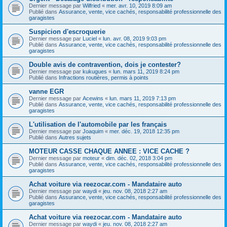
Dernier message par
Wilfried
«
mer. avr. 10, 2019 8:09 am
Publié dans
Assurance, vente, vice cachés, responsabilité professionnelle des
garagistes
Suspicion d'escroquerie
Dernier message par
Luciel
«
lun. avr. 08, 2019 9:03 pm
Publié dans
Assurance, vente, vice cachés, responsabilité professionnelle des
garagistes
Double avis de contravention, dois je contester?
Dernier message par
kukugues
«
lun. mars 11, 2019 8:24 pm
Publié dans
Infractions routières, permis à points
vanne EGR
Dernier message par
Acewins
«
lun. mars 11, 2019 7:13 pm
Publié dans
Assurance, vente, vice cachés, responsabilité professionnelle des
garagistes
L'utilisation de l'automobile par les français
Dernier message par
Joaquim
«
mer. déc. 19, 2018 12:35 pm
Publié dans
Autres sujets
MOTEUR CASSE CHAQUE ANNEE : VICE CACHE ?
Dernier message par
moteur
«
dim. déc. 02, 2018 3:04 pm
Publié dans
Assurance, vente, vice cachés, responsabilité professionnelle des
garagistes
Achat voiture via reezocar.com - Mandataire auto
Dernier message par
waydi
«
jeu. nov. 08, 2018 2:27 am
Publié dans
Assurance, vente, vice cachés, responsabilité professionnelle des
garagistes
Achat voiture via reezocar.com - Mandataire auto
Dernier message par
waydi
«
jeu. nov. 08, 2018 2:27 am