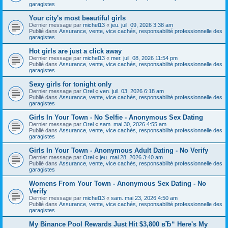
garagistes
Your city's most beautiful girls
Dernier message par
michel13
«
jeu. juil. 09, 2026 3:38 am
Publié dans
Assurance, vente, vice cachés, responsabilité professionnelle des
garagistes
Hot girls are just a click away
Dernier message par
michel13
«
mer. juil. 08, 2026 11:54 pm
Publié dans
Assurance, vente, vice cachés, responsabilité professionnelle des
garagistes
Sexy girls for tonight only
Dernier message par
Orel
«
ven. juil. 03, 2026 6:18 am
Publié dans
Assurance, vente, vice cachés, responsabilité professionnelle des
garagistes
Girls In Your Town - No Selfie - Anonymous Sex Dating
Dernier message par
Orel
«
sam. mai 30, 2026 4:55 am
Publié dans
Assurance, vente, vice cachés, responsabilité professionnelle des
garagistes
Girls In Your Town - Anonymous Adult Dating - No Verify
Dernier message par
Orel
«
jeu. mai 28, 2026 3:40 am
Publié dans
Assurance, vente, vice cachés, responsabilité professionnelle des
garagistes
Womens From Your Town - Anonymous Sex Dating - No
Verify
Dernier message par
michel13
«
sam. mai 23, 2026 4:50 am
Publié dans
Assurance, vente, vice cachés, responsabilité professionnelle des
garagistes
My Binance Pool Rewards Just Hit $3,800 вЂ“ Here's My