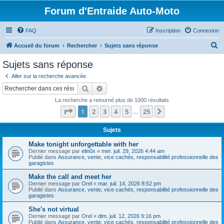
Forum d'Entraide Auto-Moto
FAQ
Inscription
Connexion
R
Accueil du forum
Rechercher
Sujets sans réponse
e
Sujets sans réponse
c
Aller sur la recherche avancée
h
Rechercher
Recherche avancée
e
La recherche a retourné plus de 1000 résultats
r
Page
1
sur
25
1
2
3
4
5
25
Suivant
…
c
h
Sujets
e
Make tonight unforgettable with her
Dernier message par
elin0x
«
mer. juil. 29, 2026 4:44 am
r
Publié dans
Assurance, vente, vice cachés, responsabilité professionnelle des
garagistes
Make the call and meet her
Dernier message par
Orel
«
mar. juil. 14, 2026 8:52 pm
Publié dans
Assurance, vente, vice cachés, responsabilité professionnelle des
garagistes
She's not virtual
Dernier message par
Orel
«
dim. juil. 12, 2026 9:16 pm
Publié dans
Assurance, vente, vice cachés, responsabilité professionnelle des