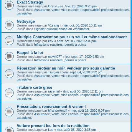
Exact Strategy
Dernier message par
Orel
«
ven. févr. 20, 2026 9:20 pm
Publié dans
Assurance, vente, vice cachés, responsabilité professionnelle des
garagistes
Nettoyage
Dernier message par
V1sang
«
mar. oct. 06, 2020 10:11 am
Publié dans
Signaler quelque chose au Webmaster
Multiple Contravention pour un seul et même stationnement
Dernier message par
kev
«
sam. oct. 03, 2020 5:34 pm
Publié dans
Infractions routières, permis à points
Rappel à la loi
Dernier message par
mowh077
«
jeu. sept. 17, 2020 9:53 pm
Publié dans
Infractions routières, permis à points
Réparation moteur au noir, vendeur pro sous garantie
Dernier message par
Tiergau
«
ven. sept. 04, 2020 8:32 pm
Publié dans
Assurance, vente, vice cachés, responsabilité professionnelle des
garagistes
Titulaire carte grise
Dernier message par
racemul
«
dim. août 30, 2020 12:11 pm
Publié dans
Assurance, vente, vice cachés, responsabilité professionnelle des
garagistes
Présentation, remerciement & vision !
Dernier message par
hfranceAmoff
«
mer. août 19, 2020 8:07 pm
Publié dans
Assurance, vente, vice cachés, responsabilité professionnelle des
garagistes
Voiture prenant feu lors de la restitution
Dernier message par
Lup
«
mer. août 05, 2020 3:35 pm