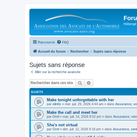
Foru
Hébergé 
Raccourcis
FAQ
Accueil du forum
Rechercher
Sujets sans réponse
Sujets sans réponse
Aller sur la recherche avancée
Rechercher
Recherche avancée
SUJETS
Make tonight unforgettable with her
par
elin0x
»
mer. juil. 29, 2026 4:44 am
» dans
Assurance, ven
Make the call and meet her
par
Orel
»
mar. juil. 14, 2026 8:52 pm
» dans
Assurance, vent
She's not virtual
par
Orel
»
dim. juil. 12, 2026 9:16 pm
» dans
Assurance, vente