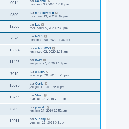
par
racemul
9914
dim. août 30, 2020 12:11 pm
par
hfranceAmoff
9890
mer. août 19, 2020 8:07 pm
par
Lup
12063
mer. août 05, 2020 3:35 pm
par
titi333
7374
dim. mars 08, 2020 11:38 pm
par
reborn0224
13024
lun. mars 02, 2020 1:35 am
par
kwiat
11486
lun. janv. 27, 2020 1:13 pm
par
8dam8
7619
ven. sept. 20, 2019 1:23 pm
par
Cortie
10939
jeu. juil. 11, 2019 9:07 pm
par
Shiez
10744
mar. juil. 02, 2019 7:17 pm
par
priscilla
6765
lun. juin 24, 2019 10:52 am
par
V1sang
10011
ven. juin 21, 2019 3:21 pm