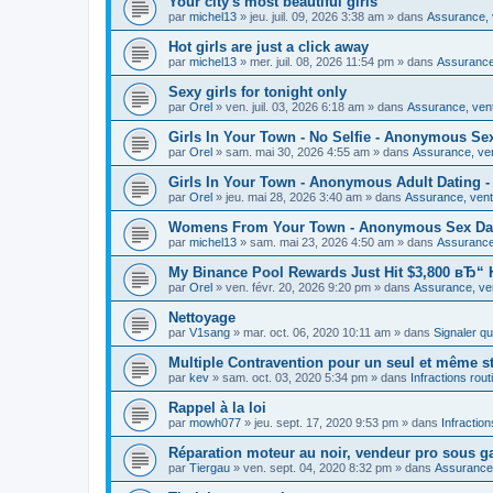
Your city's most beautiful girls
par
michel13
»
jeu. juil. 09, 2026 3:38 am
» dans
Assurance, v
Hot girls are just a click away
par
michel13
»
mer. juil. 08, 2026 11:54 pm
» dans
Assurance,
Sexy girls for tonight only
par
Orel
»
ven. juil. 03, 2026 6:18 am
» dans
Assurance, vent
Girls In Your Town - No Selfie - Anonymous Se
par
Orel
»
sam. mai 30, 2026 4:55 am
» dans
Assurance, ven
Girls In Your Town - Anonymous Adult Dating - 
par
Orel
»
jeu. mai 28, 2026 3:40 am
» dans
Assurance, vente
Womens From Your Town - Anonymous Sex Dati
par
michel13
»
sam. mai 23, 2026 4:50 am
» dans
Assurance,
My Binance Pool Rewards Just Hit $3,800 вЂ“ H
par
Orel
»
ven. févr. 20, 2026 9:20 pm
» dans
Assurance, ven
Nettoyage
par
V1sang
»
mar. oct. 06, 2020 10:11 am
» dans
Signaler q
Multiple Contravention pour un seul et même s
par
kev
»
sam. oct. 03, 2020 5:34 pm
» dans
Infractions rout
Rappel à la loi
par
mowh077
»
jeu. sept. 17, 2020 9:53 pm
» dans
Infraction
Réparation moteur au noir, vendeur pro sous ga
par
Tiergau
»
ven. sept. 04, 2020 8:32 pm
» dans
Assurance,