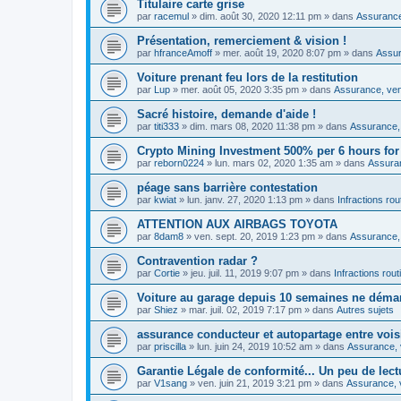
Titulaire carte grise
par
racemul
»
dim. août 30, 2020 12:11 pm
» dans
Assurance,
Présentation, remerciement & vision !
par
hfranceAmoff
»
mer. août 19, 2020 8:07 pm
» dans
Assur
Voiture prenant feu lors de la restitution
par
Lup
»
mer. août 05, 2020 3:35 pm
» dans
Assurance, vent
Sacré histoire, demande d'aide !
par
titi333
»
dim. mars 08, 2020 11:38 pm
» dans
Assurance, 
Crypto Mining Investment 500% per 6 hours for
par
reborn0224
»
lun. mars 02, 2020 1:35 am
» dans
Assuran
péage sans barrière contestation
par
kwiat
»
lun. janv. 27, 2020 1:13 pm
» dans
Infractions rou
ATTENTION AUX AIRBAGS TOYOTA
par
8dam8
»
ven. sept. 20, 2019 1:23 pm
» dans
Assurance, 
Contravention radar ?
par
Cortie
»
jeu. juil. 11, 2019 9:07 pm
» dans
Infractions rout
Voiture au garage depuis 10 semaines ne déma
par
Shiez
»
mar. juil. 02, 2019 7:17 pm
» dans
Autres sujets
assurance conducteur et autopartage entre vois
par
priscilla
»
lun. juin 24, 2019 10:52 am
» dans
Assurance, v
Garantie Légale de conformité... Un peu de lect
par
V1sang
»
ven. juin 21, 2019 3:21 pm
» dans
Assurance, v