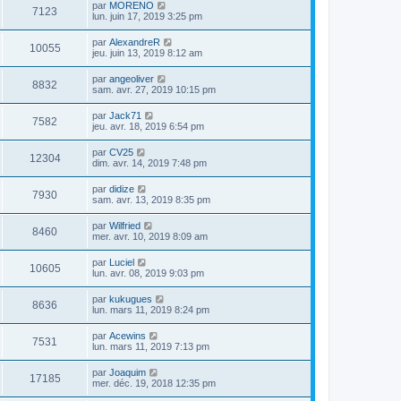
par
MORENO
7123
lun. juin 17, 2019 3:25 pm
par
AlexandreR
10055
jeu. juin 13, 2019 8:12 am
par
angeoliver
8832
sam. avr. 27, 2019 10:15 pm
par
Jack71
7582
jeu. avr. 18, 2019 6:54 pm
par
CV25
12304
dim. avr. 14, 2019 7:48 pm
par
didize
7930
sam. avr. 13, 2019 8:35 pm
par
Wilfried
8460
mer. avr. 10, 2019 8:09 am
par
Luciel
10605
lun. avr. 08, 2019 9:03 pm
par
kukugues
8636
lun. mars 11, 2019 8:24 pm
par
Acewins
7531
lun. mars 11, 2019 7:13 pm
par
Joaquim
17185
mer. déc. 19, 2018 12:35 pm