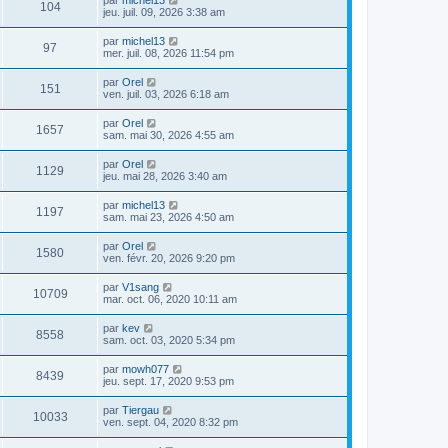
104
jeu. juil. 09, 2026 3:38 am
par
michel13
97
mer. juil. 08, 2026 11:54 pm
par
Orel
151
ven. juil. 03, 2026 6:18 am
par
Orel
1657
sam. mai 30, 2026 4:55 am
par
Orel
1129
jeu. mai 28, 2026 3:40 am
par
michel13
1197
sam. mai 23, 2026 4:50 am
par
Orel
1580
ven. févr. 20, 2026 9:20 pm
par
V1sang
10709
mar. oct. 06, 2020 10:11 am
par
kev
8558
sam. oct. 03, 2020 5:34 pm
par
mowh077
8439
jeu. sept. 17, 2020 9:53 pm
par
Tiergau
10033
ven. sept. 04, 2020 8:32 pm