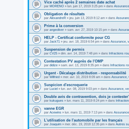
Vice caché après 2 semaines date achat
par
MORENO
»
lun. juin 17, 2019 3:25 pm
» dans
Assurance,
Obligation de résultats
par
AlexandreR
»
jeu. juin 13, 2019 8:12 am
» dans
Assurance
Prime à la conversion
par
angeoliver
»
sam. avr. 27, 2019 10:15 pm
» dans
Assuran
HELP - Certificat conformite pour CG
par
Jack71
»
jeu. avr. 18, 2019 6:54 pm
» dans
Assurance, v
Suspension de permis
par
CV25
»
dim. avr. 14, 2019 7:48 pm
» dans
Infractions rou
Contestation PV auprès de l'OMP
par
didize
»
sam. avr. 13, 2019 8:35 pm
» dans
Infractions r
Urgent - Décalage distribution - responsabilité
par
Wilfried
»
mer. avr. 10, 2019 8:09 am
» dans
Assurance, v
Suspicion d'escroquerie
par
Luciel
»
lun. avr. 08, 2019 9:03 pm
» dans
Assurance, ven
Double avis de contravention, dois je contester
par
kukugues
»
lun. mars 11, 2019 8:24 pm
» dans
Infractio
vanne EGR
par
Acewins
»
lun. mars 11, 2019 7:13 pm
» dans
Assurance,
L'utilisation de l'automobile par les français
par
Joaquim
»
mer. déc. 19, 2018 12:35 pm
» dans
Autres su