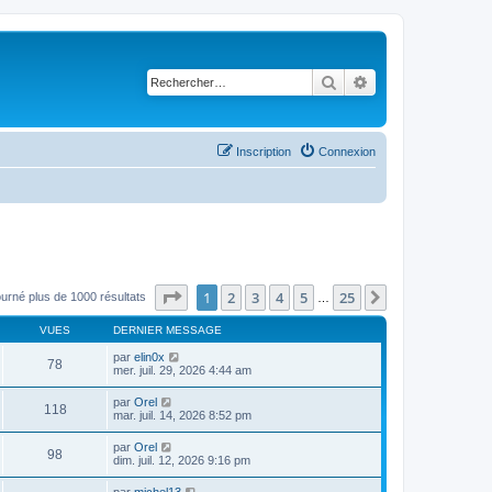
Rechercher
Recherche avancé
Inscription
Connexion
Page
1
sur
25
1
2
3
4
5
25
Suivant
ourné plus de 1000 résultats
…
VUES
DERNIER MESSAGE
par
elin0x
78
mer. juil. 29, 2026 4:44 am
par
Orel
118
mar. juil. 14, 2026 8:52 pm
par
Orel
98
dim. juil. 12, 2026 9:16 pm
par
michel13