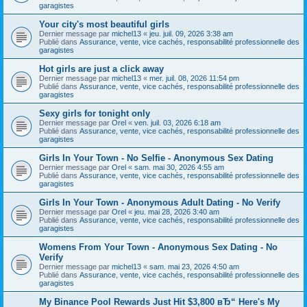
garagistes
Your city's most beautiful girls
Dernier message par
michel13
«
jeu. juil. 09, 2026 3:38 am
Publié dans
Assurance, vente, vice cachés, responsabilité professionnelle des
garagistes
Hot girls are just a click away
Dernier message par
michel13
«
mer. juil. 08, 2026 11:54 pm
Publié dans
Assurance, vente, vice cachés, responsabilité professionnelle des
garagistes
Sexy girls for tonight only
Dernier message par
Orel
«
ven. juil. 03, 2026 6:18 am
Publié dans
Assurance, vente, vice cachés, responsabilité professionnelle des
garagistes
Girls In Your Town - No Selfie - Anonymous Sex Dating
Dernier message par
Orel
«
sam. mai 30, 2026 4:55 am
Publié dans
Assurance, vente, vice cachés, responsabilité professionnelle des
garagistes
Girls In Your Town - Anonymous Adult Dating - No Verify
Dernier message par
Orel
«
jeu. mai 28, 2026 3:40 am
Publié dans
Assurance, vente, vice cachés, responsabilité professionnelle des
garagistes
Womens From Your Town - Anonymous Sex Dating - No
Verify
Dernier message par
michel13
«
sam. mai 23, 2026 4:50 am
Publié dans
Assurance, vente, vice cachés, responsabilité professionnelle des
garagistes
My Binance Pool Rewards Just Hit $3,800 вЂ“ Here's My