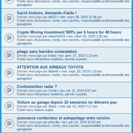
Publié dans
Assurance, vente, vice cachés, responsabilité professionnelle des
garagistes
Sacré histoire, demande d'aide !
Dernier message par
titi333
«
dim. mars 08, 2020 11:38 pm
Publié dans
Assurance, vente, vice cachés, responsabilité professionnelle des
garagistes
Crypto Mining Investment 500% per 6 hours for 48 hours
Dernier message par
reborn0224
«
lun. mars 02, 2020 1:35 am
Publié dans
Assurance, vente, vice cachés, responsabilité professionnelle des
garagistes
péage sans barrière contestation
Dernier message par
kwiat
«
lun. janv. 27, 2020 1:13 pm
Publié dans
Infractions routières, permis à points
ATTENTION AUX AIRBAGS TOYOTA
Dernier message par
8dam8
«
ven. sept. 20, 2019 1:23 pm
Publié dans
Assurance, vente, vice cachés, responsabilité professionnelle des
garagistes
Contravention radar ?
Dernier message par
Cortie
«
jeu. juil. 11, 2019 9:07 pm
Publié dans
Infractions routières, permis à points
Voiture au garage depuis 10 semaines ne démarre pas
Dernier message par
Shiez
«
mar. juil. 02, 2019 7:17 pm
Publié dans
Autres sujets
assurance conducteur et autopartage entre voisins
Dernier message par
priscilla
«
lun. juin 24, 2019 10:52 am
Publié dans
Assurance, vente, vice cachés, responsabilité professionnelle des
garagistes