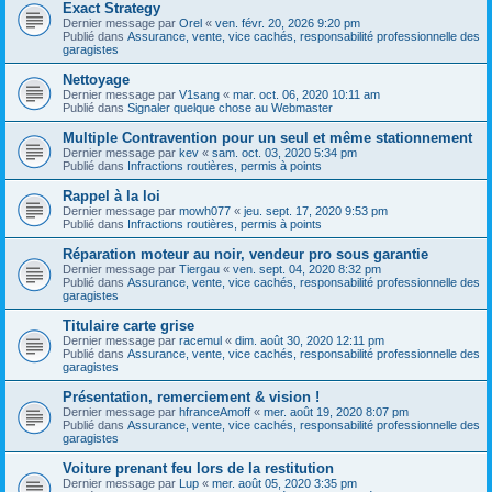
Exact Strategy
Dernier message par
Orel
«
ven. févr. 20, 2026 9:20 pm
Publié dans
Assurance, vente, vice cachés, responsabilité professionnelle des
garagistes
Nettoyage
Dernier message par
V1sang
«
mar. oct. 06, 2020 10:11 am
Publié dans
Signaler quelque chose au Webmaster
Multiple Contravention pour un seul et même stationnement
Dernier message par
kev
«
sam. oct. 03, 2020 5:34 pm
Publié dans
Infractions routières, permis à points
Rappel à la loi
Dernier message par
mowh077
«
jeu. sept. 17, 2020 9:53 pm
Publié dans
Infractions routières, permis à points
Réparation moteur au noir, vendeur pro sous garantie
Dernier message par
Tiergau
«
ven. sept. 04, 2020 8:32 pm
Publié dans
Assurance, vente, vice cachés, responsabilité professionnelle des
garagistes
Titulaire carte grise
Dernier message par
racemul
«
dim. août 30, 2020 12:11 pm
Publié dans
Assurance, vente, vice cachés, responsabilité professionnelle des
garagistes
Présentation, remerciement & vision !
Dernier message par
hfranceAmoff
«
mer. août 19, 2020 8:07 pm
Publié dans
Assurance, vente, vice cachés, responsabilité professionnelle des
garagistes
Voiture prenant feu lors de la restitution
Dernier message par
Lup
«
mer. août 05, 2020 3:35 pm