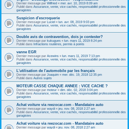
Dernier message par
Wilfried
«
mer. avr. 10, 2019 8:09 am
Publié dans
Assurance, vente, vice cachés, responsabilité professionnelle des
garagistes
Suspicion d'escroquerie
Dernier message par
Luciel
«
lun. avr. 08, 2019 9:03 pm
Publié dans
Assurance, vente, vice cachés, responsabilité professionnelle des
garagistes
Double avis de contravention, dois je contester?
Dernier message par
kukugues
«
lun. mars 11, 2019 8:24 pm
Publié dans
Infractions routières, permis à points
vanne EGR
Dernier message par
Acewins
«
lun. mars 11, 2019 7:13 pm
Publié dans
Assurance, vente, vice cachés, responsabilité professionnelle des
garagistes
L'utilisation de l'automobile par les français
Dernier message par
Joaquim
«
mer. déc. 19, 2018 12:35 pm
Publié dans
Autres sujets
MOTEUR CASSE CHAQUE ANNEE : VICE CACHE ?
Dernier message par
moteur
«
dim. déc. 02, 2018 3:04 pm
Publié dans
Assurance, vente, vice cachés, responsabilité professionnelle des
garagistes
Achat voiture via reezocar.com - Mandataire auto
Dernier message par
waydi
«
jeu. nov. 08, 2018 2:27 am
Publié dans
Assurance, vente, vice cachés, responsabilité professionnelle des
garagistes
Achat voiture via reezocar.com - Mandataire auto
Dernier message par
waydi
«
jeu. nov. 08, 2018 2:27 am