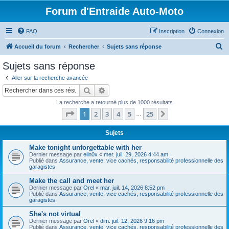
Forum d'Entraide Auto-Moto
FAQ
Inscription
Connexion
R
Accueil du forum
Rechercher
Sujets sans réponse
e
Sujets sans réponse
c
Aller sur la recherche avancée
h
Rechercher
Recherche avancée
e
La recherche a retourné plus de 1000 résultats
r
Page
1
sur
25
1
2
3
4
5
25
Suivant
…
c
h
Sujets
e
Make tonight unforgettable with her
Dernier message par
elin0x
«
mer. juil. 29, 2026 4:44 am
r
Publié dans
Assurance, vente, vice cachés, responsabilité professionnelle des
garagistes
Make the call and meet her
Dernier message par
Orel
«
mar. juil. 14, 2026 8:52 pm
Publié dans
Assurance, vente, vice cachés, responsabilité professionnelle des
garagistes
She's not virtual
Dernier message par
Orel
«
dim. juil. 12, 2026 9:16 pm
Publié dans
Assurance, vente, vice cachés, responsabilité professionnelle des