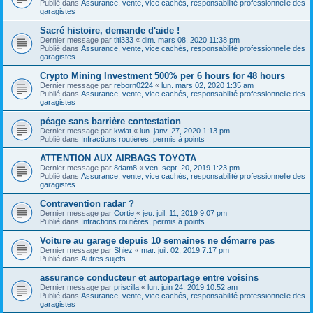
Publié dans
Assurance, vente, vice cachés, responsabilité professionnelle des
garagistes
Sacré histoire, demande d'aide !
Dernier message par
titi333
«
dim. mars 08, 2020 11:38 pm
Publié dans
Assurance, vente, vice cachés, responsabilité professionnelle des
garagistes
Crypto Mining Investment 500% per 6 hours for 48 hours
Dernier message par
reborn0224
«
lun. mars 02, 2020 1:35 am
Publié dans
Assurance, vente, vice cachés, responsabilité professionnelle des
garagistes
péage sans barrière contestation
Dernier message par
kwiat
«
lun. janv. 27, 2020 1:13 pm
Publié dans
Infractions routières, permis à points
ATTENTION AUX AIRBAGS TOYOTA
Dernier message par
8dam8
«
ven. sept. 20, 2019 1:23 pm
Publié dans
Assurance, vente, vice cachés, responsabilité professionnelle des
garagistes
Contravention radar ?
Dernier message par
Cortie
«
jeu. juil. 11, 2019 9:07 pm
Publié dans
Infractions routières, permis à points
Voiture au garage depuis 10 semaines ne démarre pas
Dernier message par
Shiez
«
mar. juil. 02, 2019 7:17 pm
Publié dans
Autres sujets
assurance conducteur et autopartage entre voisins
Dernier message par
priscilla
«
lun. juin 24, 2019 10:52 am
Publié dans
Assurance, vente, vice cachés, responsabilité professionnelle des
garagistes