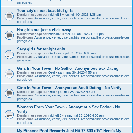
garagistes
Your city's most beautiful girls
Dernier message par
michel13
«
jeu. juil. 09, 2026 3:38 am
Publié dans
Assurance, vente, vice cachés, responsabilité professionnelle des
garagistes
Hot girls are just a click away
Dernier message par
michel13
«
mer. juil. 08, 2026 11:54 pm
Publié dans
Assurance, vente, vice cachés, responsabilité professionnelle des
garagistes
Sexy girls for tonight only
Dernier message par
Orel
«
ven. juil. 03, 2026 6:18 am
Publié dans
Assurance, vente, vice cachés, responsabilité professionnelle des
garagistes
Girls In Your Town - No Selfie - Anonymous Sex Dating
Dernier message par
Orel
«
sam. mai 30, 2026 4:55 am
Publié dans
Assurance, vente, vice cachés, responsabilité professionnelle des
garagistes
Girls In Your Town - Anonymous Adult Dating - No Verify
Dernier message par
Orel
«
jeu. mai 28, 2026 3:40 am
Publié dans
Assurance, vente, vice cachés, responsabilité professionnelle des
garagistes
Womens From Your Town - Anonymous Sex Dating - No
Verify
Dernier message par
michel13
«
sam. mai 23, 2026 4:50 am
Publié dans
Assurance, vente, vice cachés, responsabilité professionnelle des
garagistes
My Binance Pool Rewards Just Hit $3,800 вЂ“ Here's My