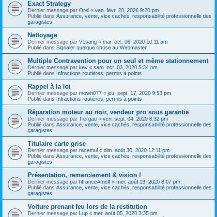
Exact Strategy
Dernier message par
Orel
«
ven. févr. 20, 2026 9:20 pm
Publié dans
Assurance, vente, vice cachés, responsabilité professionnelle des
garagistes
Nettoyage
Dernier message par
V1sang
«
mar. oct. 06, 2020 10:11 am
Publié dans
Signaler quelque chose au Webmaster
Multiple Contravention pour un seul et même stationnement
Dernier message par
kev
«
sam. oct. 03, 2020 5:34 pm
Publié dans
Infractions routières, permis à points
Rappel à la loi
Dernier message par
mowh077
«
jeu. sept. 17, 2020 9:53 pm
Publié dans
Infractions routières, permis à points
Réparation moteur au noir, vendeur pro sous garantie
Dernier message par
Tiergau
«
ven. sept. 04, 2020 8:32 pm
Publié dans
Assurance, vente, vice cachés, responsabilité professionnelle des
garagistes
Titulaire carte grise
Dernier message par
racemul
«
dim. août 30, 2020 12:11 pm
Publié dans
Assurance, vente, vice cachés, responsabilité professionnelle des
garagistes
Présentation, remerciement & vision !
Dernier message par
hfranceAmoff
«
mer. août 19, 2020 8:07 pm
Publié dans
Assurance, vente, vice cachés, responsabilité professionnelle des
garagistes
Voiture prenant feu lors de la restitution
Dernier message par
Lup
«
mer. août 05, 2020 3:35 pm