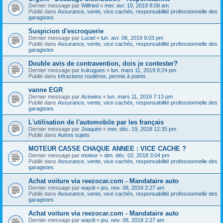
Dernier message par
Wilfried
«
mer. avr. 10, 2019 8:09 am
Publié dans
Assurance, vente, vice cachés, responsabilité professionnelle des
garagistes
Suspicion d'escroquerie
Dernier message par
Luciel
«
lun. avr. 08, 2019 9:03 pm
Publié dans
Assurance, vente, vice cachés, responsabilité professionnelle des
garagistes
Double avis de contravention, dois je contester?
Dernier message par
kukugues
«
lun. mars 11, 2019 8:24 pm
Publié dans
Infractions routières, permis à points
vanne EGR
Dernier message par
Acewins
«
lun. mars 11, 2019 7:13 pm
Publié dans
Assurance, vente, vice cachés, responsabilité professionnelle des
garagistes
L'utilisation de l'automobile par les français
Dernier message par
Joaquim
«
mer. déc. 19, 2018 12:35 pm
Publié dans
Autres sujets
MOTEUR CASSE CHAQUE ANNEE : VICE CACHE ?
Dernier message par
moteur
«
dim. déc. 02, 2018 3:04 pm
Publié dans
Assurance, vente, vice cachés, responsabilité professionnelle des
garagistes
Achat voiture via reezocar.com - Mandataire auto
Dernier message par
waydi
«
jeu. nov. 08, 2018 2:27 am
Publié dans
Assurance, vente, vice cachés, responsabilité professionnelle des
garagistes
Achat voiture via reezocar.com - Mandataire auto
Dernier message par
waydi
«
jeu. nov. 08, 2018 2:27 am