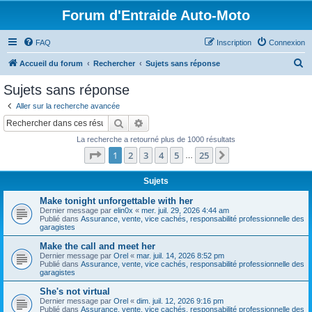
Forum d'Entraide Auto-Moto
FAQ
Inscription
Connexion
R
Accueil du forum
Rechercher
Sujets sans réponse
e
Sujets sans réponse
c
Aller sur la recherche avancée
h
Rechercher
Recherche avancée
e
La recherche a retourné plus de 1000 résultats
r
Page
1
sur
25
1
2
3
4
5
25
Suivant
…
c
h
Sujets
e
Make tonight unforgettable with her
Dernier message par
elin0x
«
mer. juil. 29, 2026 4:44 am
r
Publié dans
Assurance, vente, vice cachés, responsabilité professionnelle des
garagistes
Make the call and meet her
Dernier message par
Orel
«
mar. juil. 14, 2026 8:52 pm
Publié dans
Assurance, vente, vice cachés, responsabilité professionnelle des
garagistes
She's not virtual
Dernier message par
Orel
«
dim. juil. 12, 2026 9:16 pm
Publié dans
Assurance, vente, vice cachés, responsabilité professionnelle des