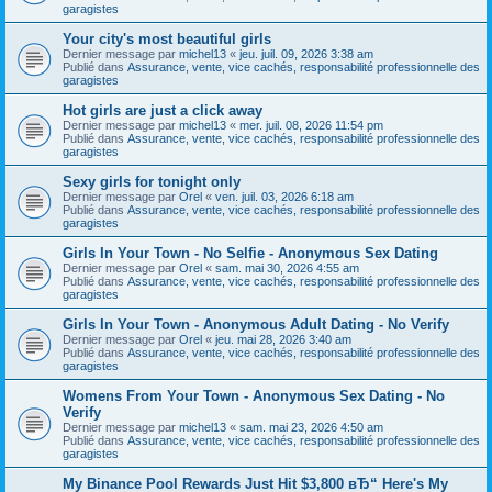
garagistes
Your city's most beautiful girls
Dernier message par
michel13
«
jeu. juil. 09, 2026 3:38 am
Publié dans
Assurance, vente, vice cachés, responsabilité professionnelle des
garagistes
Hot girls are just a click away
Dernier message par
michel13
«
mer. juil. 08, 2026 11:54 pm
Publié dans
Assurance, vente, vice cachés, responsabilité professionnelle des
garagistes
Sexy girls for tonight only
Dernier message par
Orel
«
ven. juil. 03, 2026 6:18 am
Publié dans
Assurance, vente, vice cachés, responsabilité professionnelle des
garagistes
Girls In Your Town - No Selfie - Anonymous Sex Dating
Dernier message par
Orel
«
sam. mai 30, 2026 4:55 am
Publié dans
Assurance, vente, vice cachés, responsabilité professionnelle des
garagistes
Girls In Your Town - Anonymous Adult Dating - No Verify
Dernier message par
Orel
«
jeu. mai 28, 2026 3:40 am
Publié dans
Assurance, vente, vice cachés, responsabilité professionnelle des
garagistes
Womens From Your Town - Anonymous Sex Dating - No
Verify
Dernier message par
michel13
«
sam. mai 23, 2026 4:50 am
Publié dans
Assurance, vente, vice cachés, responsabilité professionnelle des
garagistes
My Binance Pool Rewards Just Hit $3,800 вЂ“ Here's My