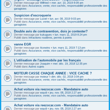
Dernier message par
Wilfried
«
mer. avr. 10, 2019 8:09 am
Publié dans
Assurance, vente, vice cachés, responsabilité professionnelle des
garagistes
Suspicion d'escroquerie
Dernier message par
Luciel
«
lun. avr. 08, 2019 9:03 pm
Publié dans
Assurance, vente, vice cachés, responsabilité professionnelle des
garagistes
Double avis de contravention, dois je contester?
Dernier message par
kukugues
«
lun. mars 11, 2019 8:24 pm
Publié dans
Infractions routières, permis à points
vanne EGR
Dernier message par
Acewins
«
lun. mars 11, 2019 7:13 pm
Publié dans
Assurance, vente, vice cachés, responsabilité professionnelle des
garagistes
L'utilisation de l'automobile par les français
Dernier message par
Joaquim
«
mer. déc. 19, 2018 12:35 pm
Publié dans
Autres sujets
MOTEUR CASSE CHAQUE ANNEE : VICE CACHE ?
Dernier message par
moteur
«
dim. déc. 02, 2018 3:04 pm
Publié dans
Assurance, vente, vice cachés, responsabilité professionnelle des
garagistes
Achat voiture via reezocar.com - Mandataire auto
Dernier message par
waydi
«
jeu. nov. 08, 2018 2:27 am
Publié dans
Assurance, vente, vice cachés, responsabilité professionnelle des
garagistes
Achat voiture via reezocar.com - Mandataire auto
Dernier message par
waydi
«
jeu. nov. 08, 2018 2:27 am