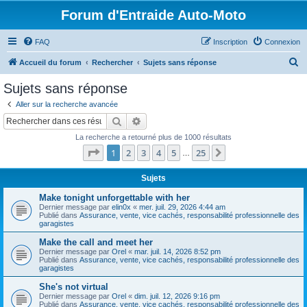
Forum d'Entraide Auto-Moto
FAQ
Inscription
Connexion
R
Accueil du forum
Rechercher
Sujets sans réponse
e
Sujets sans réponse
c
Aller sur la recherche avancée
h
Rechercher
Recherche avancée
e
La recherche a retourné plus de 1000 résultats
r
Page
1
sur
25
1
2
3
4
5
25
Suivant
…
c
h
Sujets
e
Make tonight unforgettable with her
Dernier message par
elin0x
«
mer. juil. 29, 2026 4:44 am
r
Publié dans
Assurance, vente, vice cachés, responsabilité professionnelle des
garagistes
Make the call and meet her
Dernier message par
Orel
«
mar. juil. 14, 2026 8:52 pm
Publié dans
Assurance, vente, vice cachés, responsabilité professionnelle des
garagistes
She's not virtual
Dernier message par
Orel
«
dim. juil. 12, 2026 9:16 pm
Publié dans
Assurance, vente, vice cachés, responsabilité professionnelle des