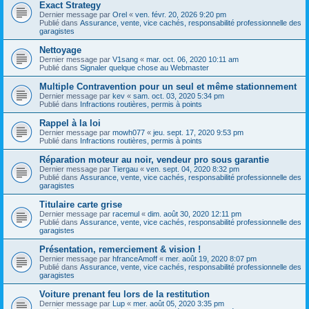
Exact Strategy
Dernier message par
Orel
«
ven. févr. 20, 2026 9:20 pm
Publié dans
Assurance, vente, vice cachés, responsabilité professionnelle des
garagistes
Nettoyage
Dernier message par
V1sang
«
mar. oct. 06, 2020 10:11 am
Publié dans
Signaler quelque chose au Webmaster
Multiple Contravention pour un seul et même stationnement
Dernier message par
kev
«
sam. oct. 03, 2020 5:34 pm
Publié dans
Infractions routières, permis à points
Rappel à la loi
Dernier message par
mowh077
«
jeu. sept. 17, 2020 9:53 pm
Publié dans
Infractions routières, permis à points
Réparation moteur au noir, vendeur pro sous garantie
Dernier message par
Tiergau
«
ven. sept. 04, 2020 8:32 pm
Publié dans
Assurance, vente, vice cachés, responsabilité professionnelle des
garagistes
Titulaire carte grise
Dernier message par
racemul
«
dim. août 30, 2020 12:11 pm
Publié dans
Assurance, vente, vice cachés, responsabilité professionnelle des
garagistes
Présentation, remerciement & vision !
Dernier message par
hfranceAmoff
«
mer. août 19, 2020 8:07 pm
Publié dans
Assurance, vente, vice cachés, responsabilité professionnelle des
garagistes
Voiture prenant feu lors de la restitution
Dernier message par
Lup
«
mer. août 05, 2020 3:35 pm