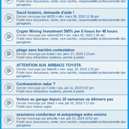
Publié dans
Assurance, vente, vice cachés, responsabilité professionnelle des
garagistes
Sacré histoire, demande d'aide !
Dernier message par
titi333
«
dim. mars 08, 2020 11:38 pm
Publié dans
Assurance, vente, vice cachés, responsabilité professionnelle des
garagistes
Crypto Mining Investment 500% per 6 hours for 48 hours
Dernier message par
reborn0224
«
lun. mars 02, 2020 1:35 am
Publié dans
Assurance, vente, vice cachés, responsabilité professionnelle des
garagistes
péage sans barrière contestation
Dernier message par
kwiat
«
lun. janv. 27, 2020 1:13 pm
Publié dans
Infractions routières, permis à points
ATTENTION AUX AIRBAGS TOYOTA
Dernier message par
8dam8
«
ven. sept. 20, 2019 1:23 pm
Publié dans
Assurance, vente, vice cachés, responsabilité professionnelle des
garagistes
Contravention radar ?
Dernier message par
Cortie
«
jeu. juil. 11, 2019 9:07 pm
Publié dans
Infractions routières, permis à points
Voiture au garage depuis 10 semaines ne démarre pas
Dernier message par
Shiez
«
mar. juil. 02, 2019 7:17 pm
Publié dans
Autres sujets
assurance conducteur et autopartage entre voisins
Dernier message par
priscilla
«
lun. juin 24, 2019 10:52 am
Publié dans
Assurance, vente, vice cachés, responsabilité professionnelle des
garagistes