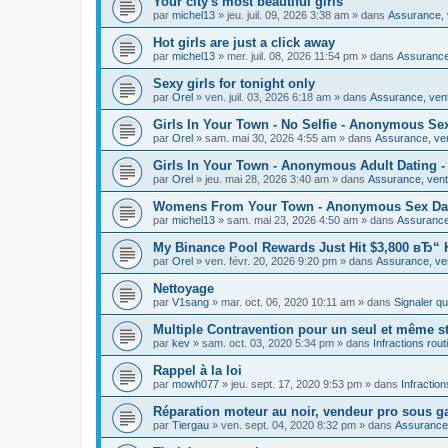
Your city's most beautiful girls
par
michel13
»
jeu. juil. 09, 2026 3:38 am
» dans
Assurance, v
Hot girls are just a click away
par
michel13
»
mer. juil. 08, 2026 11:54 pm
» dans
Assurance,
Sexy girls for tonight only
par
Orel
»
ven. juil. 03, 2026 6:18 am
» dans
Assurance, vent
Girls In Your Town - No Selfie - Anonymous Se
par
Orel
»
sam. mai 30, 2026 4:55 am
» dans
Assurance, ven
Girls In Your Town - Anonymous Adult Dating - 
par
Orel
»
jeu. mai 28, 2026 3:40 am
» dans
Assurance, vente
Womens From Your Town - Anonymous Sex Dati
par
michel13
»
sam. mai 23, 2026 4:50 am
» dans
Assurance,
My Binance Pool Rewards Just Hit $3,800 вЂ“ H
par
Orel
»
ven. févr. 20, 2026 9:20 pm
» dans
Assurance, ven
Nettoyage
par
V1sang
»
mar. oct. 06, 2020 10:11 am
» dans
Signaler q
Multiple Contravention pour un seul et même s
par
kev
»
sam. oct. 03, 2020 5:34 pm
» dans
Infractions rout
Rappel à la loi
par
mowh077
»
jeu. sept. 17, 2020 9:53 pm
» dans
Infraction
Réparation moteur au noir, vendeur pro sous ga
par
Tiergau
»
ven. sept. 04, 2020 8:32 pm
» dans
Assurance,