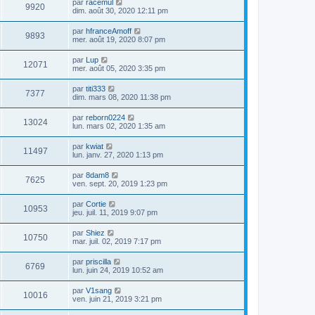
par
racemul
9920
dim. août 30, 2020 12:11 pm
par
hfranceAmoff
9893
mer. août 19, 2020 8:07 pm
par
Lup
12071
mer. août 05, 2020 3:35 pm
par
titi333
7377
dim. mars 08, 2020 11:38 pm
par
reborn0224
13024
lun. mars 02, 2020 1:35 am
par
kwiat
11497
lun. janv. 27, 2020 1:13 pm
par
8dam8
7625
ven. sept. 20, 2019 1:23 pm
par
Cortie
10953
jeu. juil. 11, 2019 9:07 pm
par
Shiez
10750
mar. juil. 02, 2019 7:17 pm
par
priscilla
6769
lun. juin 24, 2019 10:52 am
par
V1sang
10016
ven. juin 21, 2019 3:21 pm