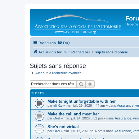
Foru
Hébergé 
Raccourcis
FAQ
Accueil du forum
Rechercher
Sujets sans réponse
Sujets sans réponse
Aller sur la recherche avancée
Rechercher
Recherche avancée
SUJETS
Make tonight unforgettable with her
par
elin0x
»
mer. juil. 29, 2026 4:44 am
» dans
Assurance, ven
Make the call and meet her
par
Orel
»
mar. juil. 14, 2026 8:52 pm
» dans
Assurance, vent
She's not virtual
par
Orel
»
dim. juil. 12, 2026 9:16 pm
» dans
Assurance, vente