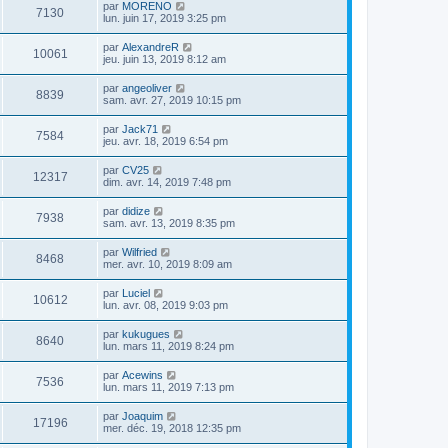
par
MORENO
7130
lun. juin 17, 2019 3:25 pm
par
AlexandreR
10061
jeu. juin 13, 2019 8:12 am
par
angeoliver
8839
sam. avr. 27, 2019 10:15 pm
par
Jack71
7584
jeu. avr. 18, 2019 6:54 pm
par
CV25
12317
dim. avr. 14, 2019 7:48 pm
par
didize
7938
sam. avr. 13, 2019 8:35 pm
par
Wilfried
8468
mer. avr. 10, 2019 8:09 am
par
Luciel
10612
lun. avr. 08, 2019 9:03 pm
par
kukugues
8640
lun. mars 11, 2019 8:24 pm
par
Acewins
7536
lun. mars 11, 2019 7:13 pm
par
Joaquim
17196
mer. déc. 19, 2018 12:35 pm