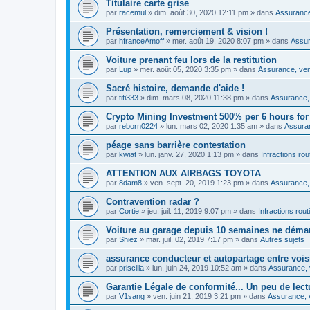
Titulaire carte grise
par
racemul
»
dim. août 30, 2020 12:11 pm
» dans
Assurance,
Présentation, remerciement & vision !
par
hfranceAmoff
»
mer. août 19, 2020 8:07 pm
» dans
Assur
Voiture prenant feu lors de la restitution
par
Lup
»
mer. août 05, 2020 3:35 pm
» dans
Assurance, vent
Sacré histoire, demande d'aide !
par
titi333
»
dim. mars 08, 2020 11:38 pm
» dans
Assurance, 
Crypto Mining Investment 500% per 6 hours for
par
reborn0224
»
lun. mars 02, 2020 1:35 am
» dans
Assuran
péage sans barrière contestation
par
kwiat
»
lun. janv. 27, 2020 1:13 pm
» dans
Infractions rou
ATTENTION AUX AIRBAGS TOYOTA
par
8dam8
»
ven. sept. 20, 2019 1:23 pm
» dans
Assurance, 
Contravention radar ?
par
Cortie
»
jeu. juil. 11, 2019 9:07 pm
» dans
Infractions rout
Voiture au garage depuis 10 semaines ne déma
par
Shiez
»
mar. juil. 02, 2019 7:17 pm
» dans
Autres sujets
assurance conducteur et autopartage entre vois
par
priscilla
»
lun. juin 24, 2019 10:52 am
» dans
Assurance, v
Garantie Légale de conformité... Un peu de lect
par
V1sang
»
ven. juin 21, 2019 3:21 pm
» dans
Assurance, v