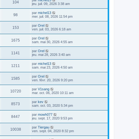
104
jeu. juil. 09, 2026 3:38 am
par
michel13
98
mer. juil. 08, 2026 11:54 pm
par
Orel
153
ven. juil. 03, 2026 6:18 am
par
Orel
1675
sam. mai 30, 2026 4:55 am
par
Orel
1141
jeu. mai 28, 2026 3:40 am
par
michel13
1211
sam. mai 23, 2026 4:50 am
par
Orel
1585
ven. févr. 20, 2026 9:20 pm
par
V1sang
10720
mar. oct. 06, 2020 10:11 am
par
kev
8573
sam. oct. 03, 2020 5:34 pm
par
mowh077
8447
jeu. sept. 17, 2020 9:53 pm
par
Tiergau
10038
ven. sept. 04, 2020 8:32 pm