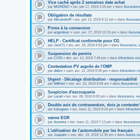
Vice caché après 2 semaines date achat
par
MORENO
»
lun. juin 17, 2019 3:25 pm
» dans
Assurance,
Obligation de résultats
par
AlexandreR
»
jeu. juin 13, 2019 8:12 am
» dans
Assurance
Prime à la conversion
par
angeoliver
»
sam. avr. 27, 2019 10:15 pm
» dans
Assuran
HELP - Certificat conformite pour CG
par
Jack71
»
jeu. avr. 18, 2019 6:54 pm
» dans
Assurance, v
Suspension de permis
par
CV25
»
dim. avr. 14, 2019 7:48 pm
» dans
Infractions rou
Contestation PV auprès de l'OMP
par
didize
»
sam. avr. 13, 2019 8:35 pm
» dans
Infractions r
Urgent - Décalage distribution - responsabilité
par
Wilfried
»
mer. avr. 10, 2019 8:09 am
» dans
Assurance, v
Suspicion d'escroquerie
par
Luciel
»
lun. avr. 08, 2019 9:03 pm
» dans
Assurance, ven
Double avis de contravention, dois je contester
par
kukugues
»
lun. mars 11, 2019 8:24 pm
» dans
Infractio
vanne EGR
par
Acewins
»
lun. mars 11, 2019 7:13 pm
» dans
Assurance,
L'utilisation de l'automobile par les français
par
Joaquim
»
mer. déc. 19, 2018 12:35 pm
» dans
Autres su