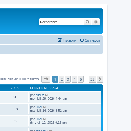
Rechercher
Recherche avancé
Inscription
Connexion
Page
1
sur
25
1
2
3
4
5
25
Suivant
ourné plus de 1000 résultats
…
VUES
DERNIER MESSAGE
par
elin0x
81
mer. juil. 29, 2026 4:44 am
par
Orel
118
mar. juil. 14, 2026 8:52 pm
par
Orel
98
dim. juil. 12, 2026 9:16 pm
par
michel13