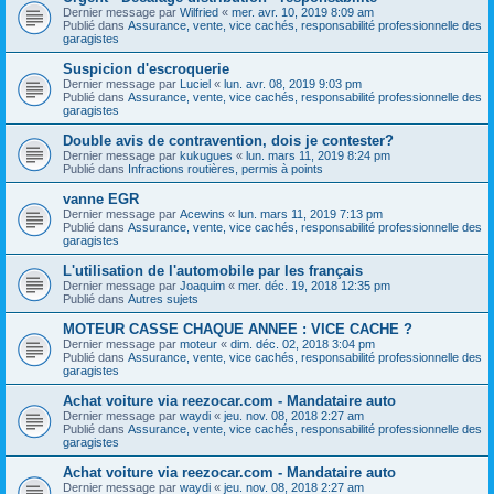
Dernier message par
Wilfried
«
mer. avr. 10, 2019 8:09 am
Publié dans
Assurance, vente, vice cachés, responsabilité professionnelle des
garagistes
Suspicion d'escroquerie
Dernier message par
Luciel
«
lun. avr. 08, 2019 9:03 pm
Publié dans
Assurance, vente, vice cachés, responsabilité professionnelle des
garagistes
Double avis de contravention, dois je contester?
Dernier message par
kukugues
«
lun. mars 11, 2019 8:24 pm
Publié dans
Infractions routières, permis à points
vanne EGR
Dernier message par
Acewins
«
lun. mars 11, 2019 7:13 pm
Publié dans
Assurance, vente, vice cachés, responsabilité professionnelle des
garagistes
L'utilisation de l'automobile par les français
Dernier message par
Joaquim
«
mer. déc. 19, 2018 12:35 pm
Publié dans
Autres sujets
MOTEUR CASSE CHAQUE ANNEE : VICE CACHE ?
Dernier message par
moteur
«
dim. déc. 02, 2018 3:04 pm
Publié dans
Assurance, vente, vice cachés, responsabilité professionnelle des
garagistes
Achat voiture via reezocar.com - Mandataire auto
Dernier message par
waydi
«
jeu. nov. 08, 2018 2:27 am
Publié dans
Assurance, vente, vice cachés, responsabilité professionnelle des
garagistes
Achat voiture via reezocar.com - Mandataire auto
Dernier message par
waydi
«
jeu. nov. 08, 2018 2:27 am