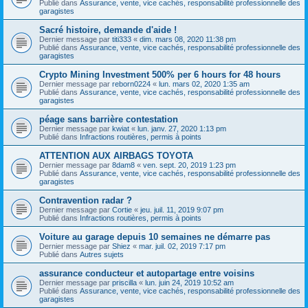
Publié dans
Assurance, vente, vice cachés, responsabilité professionnelle des
garagistes
Sacré histoire, demande d'aide !
Dernier message par
titi333
«
dim. mars 08, 2020 11:38 pm
Publié dans
Assurance, vente, vice cachés, responsabilité professionnelle des
garagistes
Crypto Mining Investment 500% per 6 hours for 48 hours
Dernier message par
reborn0224
«
lun. mars 02, 2020 1:35 am
Publié dans
Assurance, vente, vice cachés, responsabilité professionnelle des
garagistes
péage sans barrière contestation
Dernier message par
kwiat
«
lun. janv. 27, 2020 1:13 pm
Publié dans
Infractions routières, permis à points
ATTENTION AUX AIRBAGS TOYOTA
Dernier message par
8dam8
«
ven. sept. 20, 2019 1:23 pm
Publié dans
Assurance, vente, vice cachés, responsabilité professionnelle des
garagistes
Contravention radar ?
Dernier message par
Cortie
«
jeu. juil. 11, 2019 9:07 pm
Publié dans
Infractions routières, permis à points
Voiture au garage depuis 10 semaines ne démarre pas
Dernier message par
Shiez
«
mar. juil. 02, 2019 7:17 pm
Publié dans
Autres sujets
assurance conducteur et autopartage entre voisins
Dernier message par
priscilla
«
lun. juin 24, 2019 10:52 am
Publié dans
Assurance, vente, vice cachés, responsabilité professionnelle des
garagistes