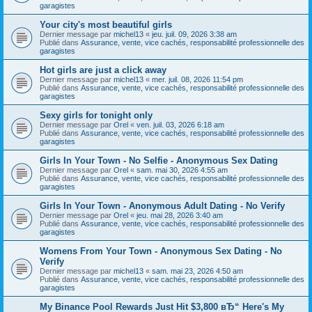
garagistes
Your city's most beautiful girls
Dernier message par
michel13
«
jeu. juil. 09, 2026 3:38 am
Publié dans
Assurance, vente, vice cachés, responsabilité professionnelle des
garagistes
Hot girls are just a click away
Dernier message par
michel13
«
mer. juil. 08, 2026 11:54 pm
Publié dans
Assurance, vente, vice cachés, responsabilité professionnelle des
garagistes
Sexy girls for tonight only
Dernier message par
Orel
«
ven. juil. 03, 2026 6:18 am
Publié dans
Assurance, vente, vice cachés, responsabilité professionnelle des
garagistes
Girls In Your Town - No Selfie - Anonymous Sex Dating
Dernier message par
Orel
«
sam. mai 30, 2026 4:55 am
Publié dans
Assurance, vente, vice cachés, responsabilité professionnelle des
garagistes
Girls In Your Town - Anonymous Adult Dating - No Verify
Dernier message par
Orel
«
jeu. mai 28, 2026 3:40 am
Publié dans
Assurance, vente, vice cachés, responsabilité professionnelle des
garagistes
Womens From Your Town - Anonymous Sex Dating - No
Verify
Dernier message par
michel13
«
sam. mai 23, 2026 4:50 am
Publié dans
Assurance, vente, vice cachés, responsabilité professionnelle des
garagistes
My Binance Pool Rewards Just Hit $3,800 вЂ“ Here's My