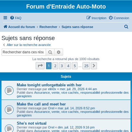
Forum d'Entraide Auto-Moto
FAQ
Inscription
Connexion
R
Accueil du forum
Rechercher
Sujets sans réponse
e
Sujets sans réponse
c
Aller sur la recherche avancée
h
Rechercher
Recherche avancée
e
La recherche a retourné plus de 1000 résultats
r
Page
1
sur
25
1
2
3
4
5
25
Suivant
…
c
h
Sujets
e
Make tonight unforgettable with her
Dernier message par
elin0x
«
mer. juil. 29, 2026 4:44 am
r
Publié dans
Assurance, vente, vice cachés, responsabilité professionnelle des
garagistes
Make the call and meet her
Dernier message par
Orel
«
mar. juil. 14, 2026 8:52 pm
Publié dans
Assurance, vente, vice cachés, responsabilité professionnelle des
garagistes
She's not virtual
Dernier message par
Orel
«
dim. juil. 12, 2026 9:16 pm
Publié dans
Assurance, vente, vice cachés, responsabilité professionnelle des