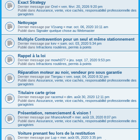
Exact Strategy
Dernier message par
Orel
«
ven. févr. 20, 2026 9:20 pm
Publié dans
Assurance, vente, vice cachés, responsabilité professionnelle des
garagistes
Nettoyage
Dernier message par
V1sang
«
mar. oct. 06, 2020 10:11 am
Publié dans
Signaler quelque chose au Webmaster
Multiple Contravention pour un seul et même stationnement
Dernier message par
kev
«
sam. oct. 03, 2020 5:34 pm
Publié dans
Infractions routières, permis à points
Rappel à la loi
Dernier message par
mowh077
«
jeu. sept. 17, 2020 9:53 pm
Publié dans
Infractions routières, permis à points
Réparation moteur au noir, vendeur pro sous garantie
Dernier message par
Tiergau
«
ven. sept. 04, 2020 8:32 pm
Publié dans
Assurance, vente, vice cachés, responsabilité professionnelle des
garagistes
Titulaire carte grise
Dernier message par
racemul
«
dim. août 30, 2020 12:11 pm
Publié dans
Assurance, vente, vice cachés, responsabilité professionnelle des
garagistes
Présentation, remerciement & vision !
Dernier message par
hfranceAmoff
«
mer. août 19, 2020 8:07 pm
Publié dans
Assurance, vente, vice cachés, responsabilité professionnelle des
garagistes
Voiture prenant feu lors de la restitution
Dernier message par
Lup
«
mer. août 05, 2020 3:35 pm