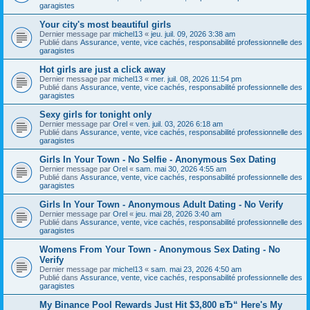
garagistes
Your city's most beautiful girls
Dernier message par
michel13
«
jeu. juil. 09, 2026 3:38 am
Publié dans
Assurance, vente, vice cachés, responsabilité professionnelle des
garagistes
Hot girls are just a click away
Dernier message par
michel13
«
mer. juil. 08, 2026 11:54 pm
Publié dans
Assurance, vente, vice cachés, responsabilité professionnelle des
garagistes
Sexy girls for tonight only
Dernier message par
Orel
«
ven. juil. 03, 2026 6:18 am
Publié dans
Assurance, vente, vice cachés, responsabilité professionnelle des
garagistes
Girls In Your Town - No Selfie - Anonymous Sex Dating
Dernier message par
Orel
«
sam. mai 30, 2026 4:55 am
Publié dans
Assurance, vente, vice cachés, responsabilité professionnelle des
garagistes
Girls In Your Town - Anonymous Adult Dating - No Verify
Dernier message par
Orel
«
jeu. mai 28, 2026 3:40 am
Publié dans
Assurance, vente, vice cachés, responsabilité professionnelle des
garagistes
Womens From Your Town - Anonymous Sex Dating - No
Verify
Dernier message par
michel13
«
sam. mai 23, 2026 4:50 am
Publié dans
Assurance, vente, vice cachés, responsabilité professionnelle des
garagistes
My Binance Pool Rewards Just Hit $3,800 вЂ“ Here's My