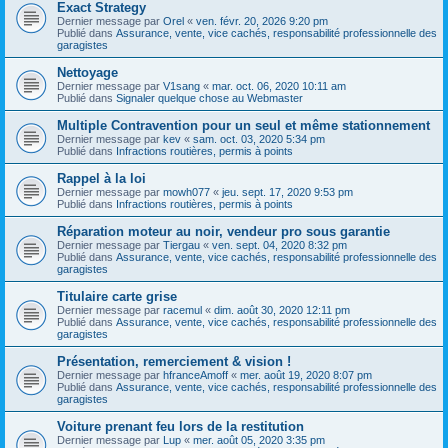
Exact Strategy
Dernier message par
Orel
«
ven. févr. 20, 2026 9:20 pm
Publié dans
Assurance, vente, vice cachés, responsabilité professionnelle des
garagistes
Nettoyage
Dernier message par
V1sang
«
mar. oct. 06, 2020 10:11 am
Publié dans
Signaler quelque chose au Webmaster
Multiple Contravention pour un seul et même stationnement
Dernier message par
kev
«
sam. oct. 03, 2020 5:34 pm
Publié dans
Infractions routières, permis à points
Rappel à la loi
Dernier message par
mowh077
«
jeu. sept. 17, 2020 9:53 pm
Publié dans
Infractions routières, permis à points
Réparation moteur au noir, vendeur pro sous garantie
Dernier message par
Tiergau
«
ven. sept. 04, 2020 8:32 pm
Publié dans
Assurance, vente, vice cachés, responsabilité professionnelle des
garagistes
Titulaire carte grise
Dernier message par
racemul
«
dim. août 30, 2020 12:11 pm
Publié dans
Assurance, vente, vice cachés, responsabilité professionnelle des
garagistes
Présentation, remerciement & vision !
Dernier message par
hfranceAmoff
«
mer. août 19, 2020 8:07 pm
Publié dans
Assurance, vente, vice cachés, responsabilité professionnelle des
garagistes
Voiture prenant feu lors de la restitution
Dernier message par
Lup
«
mer. août 05, 2020 3:35 pm