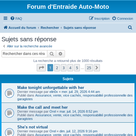
Forum d'Entraide Auto-Moto
FAQ
Inscription
Connexion
R
Accueil du forum
Rechercher
Sujets sans réponse
e
Sujets sans réponse
c
Aller sur la recherche avancée
h
Rechercher
Recherche avancée
e
La recherche a retourné plus de 1000 résultats
r
Page
1
sur
25
1
2
3
4
5
25
Suivant
…
c
h
Sujets
e
Make tonight unforgettable with her
Dernier message par
elin0x
«
mer. juil. 29, 2026 4:44 am
r
Publié dans
Assurance, vente, vice cachés, responsabilité professionnelle des
garagistes
Make the call and meet her
Dernier message par
Orel
«
mar. juil. 14, 2026 8:52 pm
Publié dans
Assurance, vente, vice cachés, responsabilité professionnelle des
garagistes
She's not virtual
Dernier message par
Orel
«
dim. juil. 12, 2026 9:16 pm
Publié dans
Assurance, vente, vice cachés, responsabilité professionnelle des