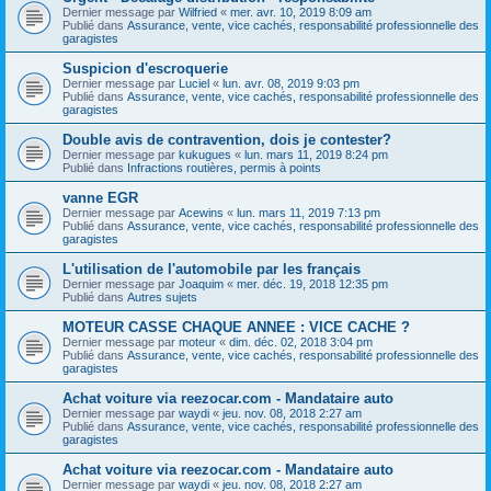
Dernier message par
Wilfried
«
mer. avr. 10, 2019 8:09 am
Publié dans
Assurance, vente, vice cachés, responsabilité professionnelle des
garagistes
Suspicion d'escroquerie
Dernier message par
Luciel
«
lun. avr. 08, 2019 9:03 pm
Publié dans
Assurance, vente, vice cachés, responsabilité professionnelle des
garagistes
Double avis de contravention, dois je contester?
Dernier message par
kukugues
«
lun. mars 11, 2019 8:24 pm
Publié dans
Infractions routières, permis à points
vanne EGR
Dernier message par
Acewins
«
lun. mars 11, 2019 7:13 pm
Publié dans
Assurance, vente, vice cachés, responsabilité professionnelle des
garagistes
L'utilisation de l'automobile par les français
Dernier message par
Joaquim
«
mer. déc. 19, 2018 12:35 pm
Publié dans
Autres sujets
MOTEUR CASSE CHAQUE ANNEE : VICE CACHE ?
Dernier message par
moteur
«
dim. déc. 02, 2018 3:04 pm
Publié dans
Assurance, vente, vice cachés, responsabilité professionnelle des
garagistes
Achat voiture via reezocar.com - Mandataire auto
Dernier message par
waydi
«
jeu. nov. 08, 2018 2:27 am
Publié dans
Assurance, vente, vice cachés, responsabilité professionnelle des
garagistes
Achat voiture via reezocar.com - Mandataire auto
Dernier message par
waydi
«
jeu. nov. 08, 2018 2:27 am