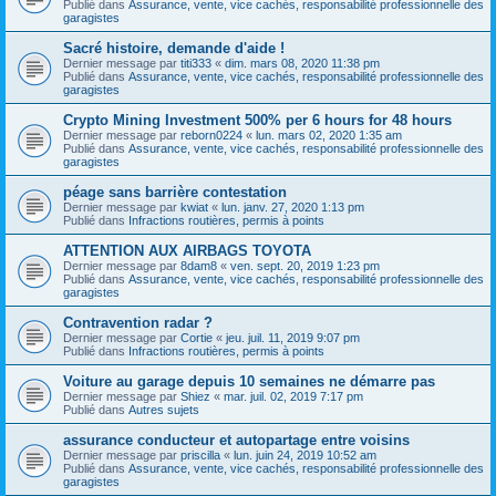
Publié dans
Assurance, vente, vice cachés, responsabilité professionnelle des
garagistes
Sacré histoire, demande d'aide !
Dernier message par
titi333
«
dim. mars 08, 2020 11:38 pm
Publié dans
Assurance, vente, vice cachés, responsabilité professionnelle des
garagistes
Crypto Mining Investment 500% per 6 hours for 48 hours
Dernier message par
reborn0224
«
lun. mars 02, 2020 1:35 am
Publié dans
Assurance, vente, vice cachés, responsabilité professionnelle des
garagistes
péage sans barrière contestation
Dernier message par
kwiat
«
lun. janv. 27, 2020 1:13 pm
Publié dans
Infractions routières, permis à points
ATTENTION AUX AIRBAGS TOYOTA
Dernier message par
8dam8
«
ven. sept. 20, 2019 1:23 pm
Publié dans
Assurance, vente, vice cachés, responsabilité professionnelle des
garagistes
Contravention radar ?
Dernier message par
Cortie
«
jeu. juil. 11, 2019 9:07 pm
Publié dans
Infractions routières, permis à points
Voiture au garage depuis 10 semaines ne démarre pas
Dernier message par
Shiez
«
mar. juil. 02, 2019 7:17 pm
Publié dans
Autres sujets
assurance conducteur et autopartage entre voisins
Dernier message par
priscilla
«
lun. juin 24, 2019 10:52 am
Publié dans
Assurance, vente, vice cachés, responsabilité professionnelle des
garagistes