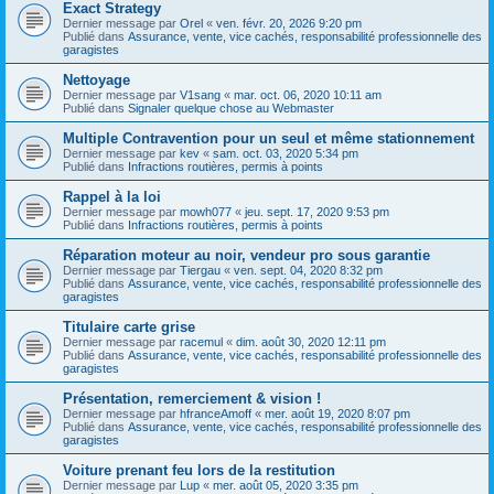
Exact Strategy
Dernier message par
Orel
«
ven. févr. 20, 2026 9:20 pm
Publié dans
Assurance, vente, vice cachés, responsabilité professionnelle des
garagistes
Nettoyage
Dernier message par
V1sang
«
mar. oct. 06, 2020 10:11 am
Publié dans
Signaler quelque chose au Webmaster
Multiple Contravention pour un seul et même stationnement
Dernier message par
kev
«
sam. oct. 03, 2020 5:34 pm
Publié dans
Infractions routières, permis à points
Rappel à la loi
Dernier message par
mowh077
«
jeu. sept. 17, 2020 9:53 pm
Publié dans
Infractions routières, permis à points
Réparation moteur au noir, vendeur pro sous garantie
Dernier message par
Tiergau
«
ven. sept. 04, 2020 8:32 pm
Publié dans
Assurance, vente, vice cachés, responsabilité professionnelle des
garagistes
Titulaire carte grise
Dernier message par
racemul
«
dim. août 30, 2020 12:11 pm
Publié dans
Assurance, vente, vice cachés, responsabilité professionnelle des
garagistes
Présentation, remerciement & vision !
Dernier message par
hfranceAmoff
«
mer. août 19, 2020 8:07 pm
Publié dans
Assurance, vente, vice cachés, responsabilité professionnelle des
garagistes
Voiture prenant feu lors de la restitution
Dernier message par
Lup
«
mer. août 05, 2020 3:35 pm