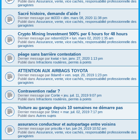
Publié dans
Assurance, vente, vice cachés, responsabilité professionnelle des
garagistes
Sacré histoire, demande d'aide !
Dernier message par
titi333
«
dim. mars 08, 2020 11:38 pm
Publié dans
Assurance, vente, vice cachés, responsabilité professionnelle des
garagistes
Crypto Mining Investment 500% per 6 hours for 48 hours
Dernier message par
reborn0224
«
lun. mars 02, 2020 1:35 am
Publié dans
Assurance, vente, vice cachés, responsabilité professionnelle des
garagistes
péage sans barrière contestation
Dernier message par
kwiat
«
lun. janv. 27, 2020 1:13 pm
Publié dans
Infractions routières, permis à points
ATTENTION AUX AIRBAGS TOYOTA
Dernier message par
8dam8
«
ven. sept. 20, 2019 1:23 pm
Publié dans
Assurance, vente, vice cachés, responsabilité professionnelle des
garagistes
Contravention radar ?
Dernier message par
Cortie
«
jeu. juil. 11, 2019 9:07 pm
Publié dans
Infractions routières, permis à points
Voiture au garage depuis 10 semaines ne démarre pas
Dernier message par
Shiez
«
mar. juil. 02, 2019 7:17 pm
Publié dans
Autres sujets
assurance conducteur et autopartage entre voisins
Dernier message par
priscilla
«
lun. juin 24, 2019 10:52 am
Publié dans
Assurance, vente, vice cachés, responsabilité professionnelle des
garagistes