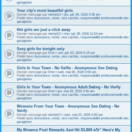
garagistes
Your city's most beautiful girls
Dernier message par
michel13
«
jeu. juil. 09, 2026 3:38 am
Publié dans
Assurance, vente, vice cachés, responsabilité professionnelle des
garagistes
Hot girls are just a click away
Dernier message par
michel13
«
mer. juil. 08, 2026 11:54 pm
Publié dans
Assurance, vente, vice cachés, responsabilité professionnelle des
garagistes
Sexy girls for tonight only
Dernier message par
Orel
«
ven. juil. 03, 2026 6:18 am
Publié dans
Assurance, vente, vice cachés, responsabilité professionnelle des
garagistes
Girls In Your Town - No Selfie - Anonymous Sex Dating
Dernier message par
Orel
«
sam. mai 30, 2026 4:55 am
Publié dans
Assurance, vente, vice cachés, responsabilité professionnelle des
garagistes
Girls In Your Town - Anonymous Adult Dating - No Verify
Dernier message par
Orel
«
jeu. mai 28, 2026 3:40 am
Publié dans
Assurance, vente, vice cachés, responsabilité professionnelle des
garagistes
Womens From Your Town - Anonymous Sex Dating - No
Verify
Dernier message par
michel13
«
sam. mai 23, 2026 4:50 am
Publié dans
Assurance, vente, vice cachés, responsabilité professionnelle des
garagistes
My Binance Pool Rewards Just Hit $3,800 вЂ“ Here's My