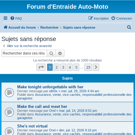
Forum d'Entraide Auto-Moto
FAQ
Inscription
Connexion
R
Accueil du forum
Rechercher
Sujets sans réponse
e
Sujets sans réponse
c
Aller sur la recherche avancée
h
Rechercher
Recherche avancée
e
La recherche a retourné plus de 1000 résultats
r
Page
1
sur
25
1
2
3
4
5
25
Suivant
…
c
h
Sujets
e
Make tonight unforgettable with her
Dernier message par
elin0x
«
mer. juil. 29, 2026 4:44 am
r
Publié dans
Assurance, vente, vice cachés, responsabilité professionnelle des
garagistes
Make the call and meet her
Dernier message par
Orel
«
mar. juil. 14, 2026 8:52 pm
Publié dans
Assurance, vente, vice cachés, responsabilité professionnelle des
garagistes
She's not virtual
Dernier message par
Orel
«
dim. juil. 12, 2026 9:16 pm
Publié dans
Assurance, vente, vice cachés, responsabilité professionnelle des