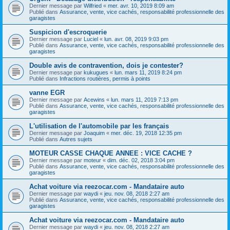
Dernier message par
Wilfried
«
mer. avr. 10, 2019 8:09 am
Publié dans
Assurance, vente, vice cachés, responsabilité professionnelle des
garagistes
Suspicion d'escroquerie
Dernier message par
Luciel
«
lun. avr. 08, 2019 9:03 pm
Publié dans
Assurance, vente, vice cachés, responsabilité professionnelle des
garagistes
Double avis de contravention, dois je contester?
Dernier message par
kukugues
«
lun. mars 11, 2019 8:24 pm
Publié dans
Infractions routières, permis à points
vanne EGR
Dernier message par
Acewins
«
lun. mars 11, 2019 7:13 pm
Publié dans
Assurance, vente, vice cachés, responsabilité professionnelle des
garagistes
L'utilisation de l'automobile par les français
Dernier message par
Joaquim
«
mer. déc. 19, 2018 12:35 pm
Publié dans
Autres sujets
MOTEUR CASSE CHAQUE ANNEE : VICE CACHE ?
Dernier message par
moteur
«
dim. déc. 02, 2018 3:04 pm
Publié dans
Assurance, vente, vice cachés, responsabilité professionnelle des
garagistes
Achat voiture via reezocar.com - Mandataire auto
Dernier message par
waydi
«
jeu. nov. 08, 2018 2:27 am
Publié dans
Assurance, vente, vice cachés, responsabilité professionnelle des
garagistes
Achat voiture via reezocar.com - Mandataire auto
Dernier message par
waydi
«
jeu. nov. 08, 2018 2:27 am