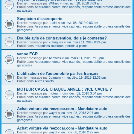
Dernier message par
Wilfried
«
mer. avr. 10, 2019 8:09 am
Publié dans
Assurance, vente, vice cachés, responsabilité professionnelle des
garagistes
Suspicion d'escroquerie
Dernier message par
Luciel
«
lun. avr. 08, 2019 9:03 pm
Publié dans
Assurance, vente, vice cachés, responsabilité professionnelle des
garagistes
Double avis de contravention, dois je contester?
Dernier message par
kukugues
«
lun. mars 11, 2019 8:24 pm
Publié dans
Infractions routières, permis à points
vanne EGR
Dernier message par
Acewins
«
lun. mars 11, 2019 7:13 pm
Publié dans
Assurance, vente, vice cachés, responsabilité professionnelle des
garagistes
L'utilisation de l'automobile par les français
Dernier message par
Joaquim
«
mer. déc. 19, 2018 12:35 pm
Publié dans
Autres sujets
MOTEUR CASSE CHAQUE ANNEE : VICE CACHE ?
Dernier message par
moteur
«
dim. déc. 02, 2018 3:04 pm
Publié dans
Assurance, vente, vice cachés, responsabilité professionnelle des
garagistes
Achat voiture via reezocar.com - Mandataire auto
Dernier message par
waydi
«
jeu. nov. 08, 2018 2:27 am
Publié dans
Assurance, vente, vice cachés, responsabilité professionnelle des
garagistes
Achat voiture via reezocar.com - Mandataire auto
Dernier message par
waydi
«
jeu. nov. 08, 2018 2:27 am