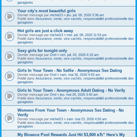
garagistes
Your city's most beautiful girls
Dernier message par
michel13
«
jeu. juil. 09, 2026 3:38 am
Publié dans
Assurance, vente, vice cachés, responsabilité professionnelle des
garagistes
Hot girls are just a click away
Dernier message par
michel13
«
mer. juil. 08, 2026 11:54 pm
Publié dans
Assurance, vente, vice cachés, responsabilité professionnelle des
garagistes
Sexy girls for tonight only
Dernier message par
Orel
«
ven. juil. 03, 2026 6:18 am
Publié dans
Assurance, vente, vice cachés, responsabilité professionnelle des
garagistes
Girls In Your Town - No Selfie - Anonymous Sex Dating
Dernier message par
Orel
«
sam. mai 30, 2026 4:55 am
Publié dans
Assurance, vente, vice cachés, responsabilité professionnelle des
garagistes
Girls In Your Town - Anonymous Adult Dating - No Verify
Dernier message par
Orel
«
jeu. mai 28, 2026 3:40 am
Publié dans
Assurance, vente, vice cachés, responsabilité professionnelle des
garagistes
Womens From Your Town - Anonymous Sex Dating - No
Verify
Dernier message par
michel13
«
sam. mai 23, 2026 4:50 am
Publié dans
Assurance, vente, vice cachés, responsabilité professionnelle des
garagistes
My Binance Pool Rewards Just Hit $3,800 вЂ“ Here's My