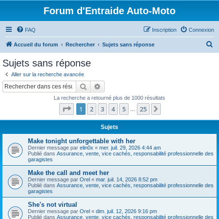
Forum d'Entraide Auto-Moto
FAQ
Inscription
Connexion
R
Accueil du forum
Rechercher
Sujets sans réponse
e
Sujets sans réponse
c
Aller sur la recherche avancée
h
Rechercher
Recherche avancée
e
La recherche a retourné plus de 1000 résultats
r
Page
1
sur
25
1
2
3
4
5
25
Suivant
…
c
h
Sujets
e
Make tonight unforgettable with her
Dernier message par
elin0x
«
mer. juil. 29, 2026 4:44 am
r
Publié dans
Assurance, vente, vice cachés, responsabilité professionnelle des
garagistes
Make the call and meet her
Dernier message par
Orel
«
mar. juil. 14, 2026 8:52 pm
Publié dans
Assurance, vente, vice cachés, responsabilité professionnelle des
garagistes
She's not virtual
Dernier message par
Orel
«
dim. juil. 12, 2026 9:16 pm
Publié dans
Assurance, vente, vice cachés, responsabilité professionnelle des