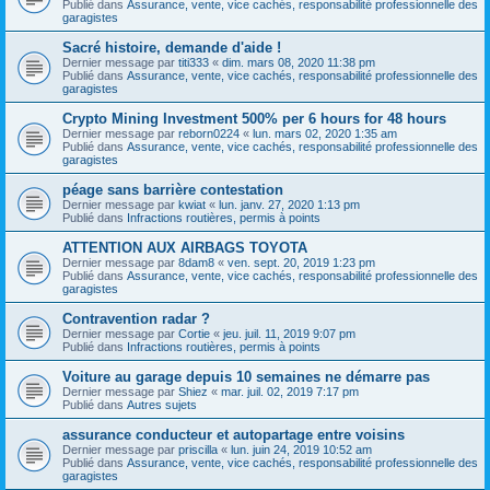
Publié dans
Assurance, vente, vice cachés, responsabilité professionnelle des
garagistes
Sacré histoire, demande d'aide !
Dernier message par
titi333
«
dim. mars 08, 2020 11:38 pm
Publié dans
Assurance, vente, vice cachés, responsabilité professionnelle des
garagistes
Crypto Mining Investment 500% per 6 hours for 48 hours
Dernier message par
reborn0224
«
lun. mars 02, 2020 1:35 am
Publié dans
Assurance, vente, vice cachés, responsabilité professionnelle des
garagistes
péage sans barrière contestation
Dernier message par
kwiat
«
lun. janv. 27, 2020 1:13 pm
Publié dans
Infractions routières, permis à points
ATTENTION AUX AIRBAGS TOYOTA
Dernier message par
8dam8
«
ven. sept. 20, 2019 1:23 pm
Publié dans
Assurance, vente, vice cachés, responsabilité professionnelle des
garagistes
Contravention radar ?
Dernier message par
Cortie
«
jeu. juil. 11, 2019 9:07 pm
Publié dans
Infractions routières, permis à points
Voiture au garage depuis 10 semaines ne démarre pas
Dernier message par
Shiez
«
mar. juil. 02, 2019 7:17 pm
Publié dans
Autres sujets
assurance conducteur et autopartage entre voisins
Dernier message par
priscilla
«
lun. juin 24, 2019 10:52 am
Publié dans
Assurance, vente, vice cachés, responsabilité professionnelle des
garagistes