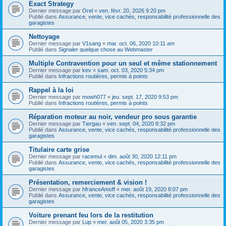
Exact Strategy
Dernier message par
Orel
«
ven. févr. 20, 2026 9:20 pm
Publié dans
Assurance, vente, vice cachés, responsabilité professionnelle des
garagistes
Nettoyage
Dernier message par
V1sang
«
mar. oct. 06, 2020 10:11 am
Publié dans
Signaler quelque chose au Webmaster
Multiple Contravention pour un seul et même stationnement
Dernier message par
kev
«
sam. oct. 03, 2020 5:34 pm
Publié dans
Infractions routières, permis à points
Rappel à la loi
Dernier message par
mowh077
«
jeu. sept. 17, 2020 9:53 pm
Publié dans
Infractions routières, permis à points
Réparation moteur au noir, vendeur pro sous garantie
Dernier message par
Tiergau
«
ven. sept. 04, 2020 8:32 pm
Publié dans
Assurance, vente, vice cachés, responsabilité professionnelle des
garagistes
Titulaire carte grise
Dernier message par
racemul
«
dim. août 30, 2020 12:11 pm
Publié dans
Assurance, vente, vice cachés, responsabilité professionnelle des
garagistes
Présentation, remerciement & vision !
Dernier message par
hfranceAmoff
«
mer. août 19, 2020 8:07 pm
Publié dans
Assurance, vente, vice cachés, responsabilité professionnelle des
garagistes
Voiture prenant feu lors de la restitution
Dernier message par
Lup
«
mer. août 05, 2020 3:35 pm