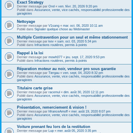
Exact Strategy
Dernier message par
Orel
«
ven. févr. 20, 2026 9:20 pm
Publié dans
Assurance, vente, vice cachés, responsabilité professionnelle des
garagistes
Nettoyage
Dernier message par
V1sang
«
mar. oct. 06, 2020 10:11 am
Publié dans
Signaler quelque chose au Webmaster
Multiple Contravention pour un seul et même stationnement
Dernier message par
kev
«
sam. oct. 03, 2020 5:34 pm
Publié dans
Infractions routières, permis à points
Rappel à la loi
Dernier message par
mowh077
«
jeu. sept. 17, 2020 9:53 pm
Publié dans
Infractions routières, permis à points
Réparation moteur au noir, vendeur pro sous garantie
Dernier message par
Tiergau
«
ven. sept. 04, 2020 8:32 pm
Publié dans
Assurance, vente, vice cachés, responsabilité professionnelle des
garagistes
Titulaire carte grise
Dernier message par
racemul
«
dim. août 30, 2020 12:11 pm
Publié dans
Assurance, vente, vice cachés, responsabilité professionnelle des
garagistes
Présentation, remerciement & vision !
Dernier message par
hfranceAmoff
«
mer. août 19, 2020 8:07 pm
Publié dans
Assurance, vente, vice cachés, responsabilité professionnelle des
garagistes
Voiture prenant feu lors de la restitution
Dernier message par
Lup
«
mer. août 05, 2020 3:35 pm