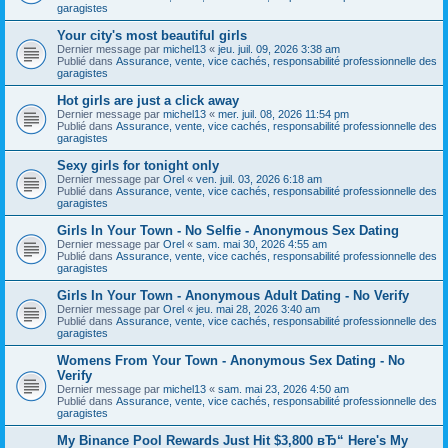
garagistes
Your city's most beautiful girls
Dernier message par
michel13
«
jeu. juil. 09, 2026 3:38 am
Publié dans
Assurance, vente, vice cachés, responsabilité professionnelle des
garagistes
Hot girls are just a click away
Dernier message par
michel13
«
mer. juil. 08, 2026 11:54 pm
Publié dans
Assurance, vente, vice cachés, responsabilité professionnelle des
garagistes
Sexy girls for tonight only
Dernier message par
Orel
«
ven. juil. 03, 2026 6:18 am
Publié dans
Assurance, vente, vice cachés, responsabilité professionnelle des
garagistes
Girls In Your Town - No Selfie - Anonymous Sex Dating
Dernier message par
Orel
«
sam. mai 30, 2026 4:55 am
Publié dans
Assurance, vente, vice cachés, responsabilité professionnelle des
garagistes
Girls In Your Town - Anonymous Adult Dating - No Verify
Dernier message par
Orel
«
jeu. mai 28, 2026 3:40 am
Publié dans
Assurance, vente, vice cachés, responsabilité professionnelle des
garagistes
Womens From Your Town - Anonymous Sex Dating - No
Verify
Dernier message par
michel13
«
sam. mai 23, 2026 4:50 am
Publié dans
Assurance, vente, vice cachés, responsabilité professionnelle des
garagistes
My Binance Pool Rewards Just Hit $3,800 вЂ“ Here's My