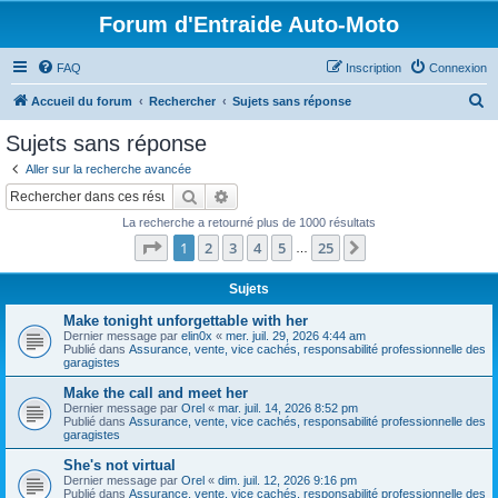
Forum d'Entraide Auto-Moto
FAQ
Inscription
Connexion
R
Accueil du forum
Rechercher
Sujets sans réponse
e
Sujets sans réponse
c
Aller sur la recherche avancée
h
Rechercher
Recherche avancée
e
La recherche a retourné plus de 1000 résultats
r
Page
1
sur
25
1
2
3
4
5
25
Suivant
…
c
h
Sujets
e
Make tonight unforgettable with her
Dernier message par
elin0x
«
mer. juil. 29, 2026 4:44 am
r
Publié dans
Assurance, vente, vice cachés, responsabilité professionnelle des
garagistes
Make the call and meet her
Dernier message par
Orel
«
mar. juil. 14, 2026 8:52 pm
Publié dans
Assurance, vente, vice cachés, responsabilité professionnelle des
garagistes
She's not virtual
Dernier message par
Orel
«
dim. juil. 12, 2026 9:16 pm
Publié dans
Assurance, vente, vice cachés, responsabilité professionnelle des