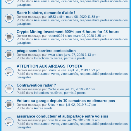
Publié dans
Assurance, vente, vice cachés, responsabilité professionnelle des
garagistes
Sacré histoire, demande d'aide !
Dernier message par
titi333
«
dim. mars 08, 2020 11:38 pm
Publié dans
Assurance, vente, vice cachés, responsabilité professionnelle des
garagistes
Crypto Mining Investment 500% per 6 hours for 48 hours
Dernier message par
reborn0224
«
lun. mars 02, 2020 1:35 am
Publié dans
Assurance, vente, vice cachés, responsabilité professionnelle des
garagistes
péage sans barrière contestation
Dernier message par
kwiat
«
lun. janv. 27, 2020 1:13 pm
Publié dans
Infractions routières, permis à points
ATTENTION AUX AIRBAGS TOYOTA
Dernier message par
8dam8
«
ven. sept. 20, 2019 1:23 pm
Publié dans
Assurance, vente, vice cachés, responsabilité professionnelle des
garagistes
Contravention radar ?
Dernier message par
Cortie
«
jeu. juil. 11, 2019 9:07 pm
Publié dans
Infractions routières, permis à points
Voiture au garage depuis 10 semaines ne démarre pas
Dernier message par
Shiez
«
mar. juil. 02, 2019 7:17 pm
Publié dans
Autres sujets
assurance conducteur et autopartage entre voisins
Dernier message par
priscilla
«
lun. juin 24, 2019 10:52 am
Publié dans
Assurance, vente, vice cachés, responsabilité professionnelle des
garagistes