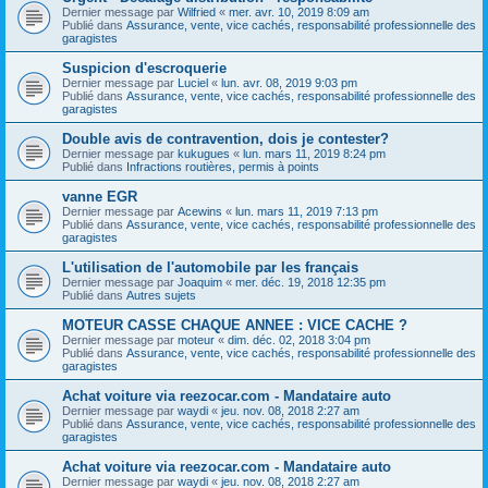
Dernier message par
Wilfried
«
mer. avr. 10, 2019 8:09 am
Publié dans
Assurance, vente, vice cachés, responsabilité professionnelle des
garagistes
Suspicion d'escroquerie
Dernier message par
Luciel
«
lun. avr. 08, 2019 9:03 pm
Publié dans
Assurance, vente, vice cachés, responsabilité professionnelle des
garagistes
Double avis de contravention, dois je contester?
Dernier message par
kukugues
«
lun. mars 11, 2019 8:24 pm
Publié dans
Infractions routières, permis à points
vanne EGR
Dernier message par
Acewins
«
lun. mars 11, 2019 7:13 pm
Publié dans
Assurance, vente, vice cachés, responsabilité professionnelle des
garagistes
L'utilisation de l'automobile par les français
Dernier message par
Joaquim
«
mer. déc. 19, 2018 12:35 pm
Publié dans
Autres sujets
MOTEUR CASSE CHAQUE ANNEE : VICE CACHE ?
Dernier message par
moteur
«
dim. déc. 02, 2018 3:04 pm
Publié dans
Assurance, vente, vice cachés, responsabilité professionnelle des
garagistes
Achat voiture via reezocar.com - Mandataire auto
Dernier message par
waydi
«
jeu. nov. 08, 2018 2:27 am
Publié dans
Assurance, vente, vice cachés, responsabilité professionnelle des
garagistes
Achat voiture via reezocar.com - Mandataire auto
Dernier message par
waydi
«
jeu. nov. 08, 2018 2:27 am