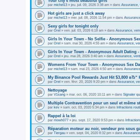
Your city's most beautiful girls
par
michel13
»
jeu. juil. 09, 2026 3:38 am
» dans
Assurance, v
Hot girls are just a click away
par
michel13
»
mer. juil. 08, 2026 11:54 pm
» dans
Assurance,
Sexy girls for tonight only
par
Orel
»
ven. juil. 03, 2026 6:18 am
» dans
Assurance, vent
Girls In Your Town - No Selfie - Anonymous Se
par
Orel
»
sam. mai 30, 2026 4:55 am
» dans
Assurance, ven
Girls In Your Town - Anonymous Adult Dating - 
par
Orel
»
jeu. mai 28, 2026 3:40 am
» dans
Assurance, vente
Womens From Your Town - Anonymous Sex Dati
par
michel13
»
sam. mai 23, 2026 4:50 am
» dans
Assurance,
My Binance Pool Rewards Just Hit $3,800 вЂ“ H
par
Orel
»
ven. févr. 20, 2026 9:20 pm
» dans
Assurance, ven
Nettoyage
par
V1sang
»
mar. oct. 06, 2020 10:11 am
» dans
Signaler q
Multiple Contravention pour un seul et même s
par
kev
»
sam. oct. 03, 2020 5:34 pm
» dans
Infractions rout
Rappel à la loi
par
mowh077
»
jeu. sept. 17, 2020 9:53 pm
» dans
Infraction
Réparation moteur au noir, vendeur pro sous ga
par
Tiergau
»
ven. sept. 04, 2020 8:32 pm
» dans
Assurance,