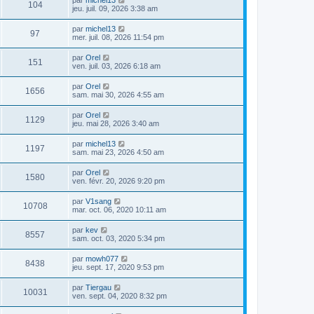
104
jeu. juil. 09, 2026 3:38 am
par
michel13
97
mer. juil. 08, 2026 11:54 pm
par
Orel
151
ven. juil. 03, 2026 6:18 am
par
Orel
1656
sam. mai 30, 2026 4:55 am
par
Orel
1129
jeu. mai 28, 2026 3:40 am
par
michel13
1197
sam. mai 23, 2026 4:50 am
par
Orel
1580
ven. févr. 20, 2026 9:20 pm
par
V1sang
10708
mar. oct. 06, 2020 10:11 am
par
kev
8557
sam. oct. 03, 2020 5:34 pm
par
mowh077
8438
jeu. sept. 17, 2020 9:53 pm
par
Tiergau
10031
ven. sept. 04, 2020 8:32 pm