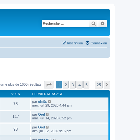
Rechercher
Recherche avancé
Inscription
Connexion
Page
1
sur
25
1
2
3
4
5
25
Suivant
ourné plus de 1000 résultats
…
VUES
DERNIER MESSAGE
par
elin0x
78
mer. juil. 29, 2026 4:44 am
par
Orel
117
mar. juil. 14, 2026 8:52 pm
par
Orel
98
dim. juil. 12, 2026 9:16 pm
par
michel13