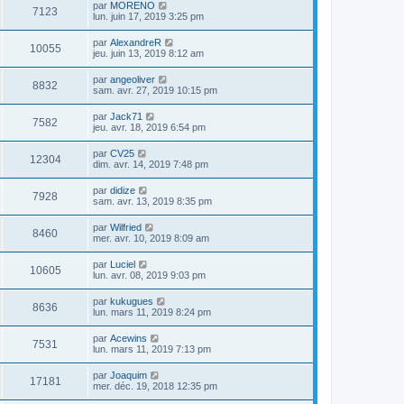
par
MORENO
7123
lun. juin 17, 2019 3:25 pm
par
AlexandreR
10055
jeu. juin 13, 2019 8:12 am
par
angeoliver
8832
sam. avr. 27, 2019 10:15 pm
par
Jack71
7582
jeu. avr. 18, 2019 6:54 pm
par
CV25
12304
dim. avr. 14, 2019 7:48 pm
par
didize
7928
sam. avr. 13, 2019 8:35 pm
par
Wilfried
8460
mer. avr. 10, 2019 8:09 am
par
Luciel
10605
lun. avr. 08, 2019 9:03 pm
par
kukugues
8636
lun. mars 11, 2019 8:24 pm
par
Acewins
7531
lun. mars 11, 2019 7:13 pm
par
Joaquim
17181
mer. déc. 19, 2018 12:35 pm