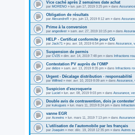
Vice caché après 2 semaines date achat
par
MORENO
»
lun. juin 17, 2019 3:25 pm
» dans
Assurance,
Obligation de résultats
par
AlexandreR
»
jeu. juin 13, 2019 8:12 am
» dans
Assurance
Prime à la conversion
par
angeoliver
»
sam. avr. 27, 2019 10:15 pm
» dans
Assuran
HELP - Certificat conformite pour CG
par
Jack71
»
jeu. avr. 18, 2019 6:54 pm
» dans
Assurance, v
Suspension de permis
par
CV25
»
dim. avr. 14, 2019 7:48 pm
» dans
Infractions rou
Contestation PV auprès de l'OMP
par
didize
»
sam. avr. 13, 2019 8:35 pm
» dans
Infractions r
Urgent - Décalage distribution - responsabilité
par
Wilfried
»
mer. avr. 10, 2019 8:09 am
» dans
Assurance, v
Suspicion d'escroquerie
par
Luciel
»
lun. avr. 08, 2019 9:03 pm
» dans
Assurance, ven
Double avis de contravention, dois je contester
par
kukugues
»
lun. mars 11, 2019 8:24 pm
» dans
Infractio
vanne EGR
par
Acewins
»
lun. mars 11, 2019 7:13 pm
» dans
Assurance,
L'utilisation de l'automobile par les français
par
Joaquim
»
mer. déc. 19, 2018 12:35 pm
» dans
Autres su