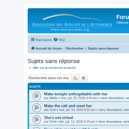
Foru
Hébergé 
Raccourcis
FAQ
Accueil du forum
Rechercher
Sujets sans réponse
Sujets sans réponse
Aller sur la recherche avancée
Rechercher
Recherche avancée
SUJETS
Make tonight unforgettable with her
par
elin0x
»
mer. juil. 29, 2026 4:44 am
» dans
Assurance, ven
Make the call and meet her
par
Orel
»
mar. juil. 14, 2026 8:52 pm
» dans
Assurance, vent
She's not virtual
par
Orel
»
dim. juil. 12, 2026 9:16 pm
» dans
Assurance, vente