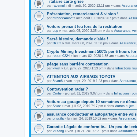
Titulaire carte grise
par
racemul
»
dim. août 30, 2020 12:11 pm
» dans
Assurance,
Présentation, remerciement & vision !
par
hfranceAmoff
»
mer. août 19, 2020 8:07 pm
» dans
Assur
Voiture prenant feu lors de la restitution
par
Lup
»
mer. août 05, 2020 3:35 pm
» dans
Assurance, vent
Sacré histoire, demande d'aide !
par
titi333
»
dim. mars 08, 2020 11:38 pm
» dans
Assurance, 
Crypto Mining Investment 500% per 6 hours for
par
reborn0224
»
lun. mars 02, 2020 1:35 am
» dans
Assuran
péage sans barrière contestation
par
kwiat
»
lun. janv. 27, 2020 1:13 pm
» dans
Infractions rou
ATTENTION AUX AIRBAGS TOYOTA
par
8dam8
»
ven. sept. 20, 2019 1:23 pm
» dans
Assurance, 
Contravention radar ?
par
Cortie
»
jeu. juil. 11, 2019 9:07 pm
» dans
Infractions rout
Voiture au garage depuis 10 semaines ne déma
par
Shiez
»
mar. juil. 02, 2019 7:17 pm
» dans
Autres sujets
assurance conducteur et autopartage entre vois
par
priscilla
»
lun. juin 24, 2019 10:52 am
» dans
Assurance, v
Garantie Légale de conformité... Un peu de lect
par
V1sang
»
ven. juin 21, 2019 3:21 pm
» dans
Assurance, v