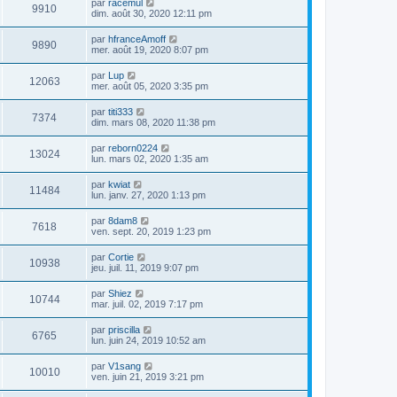
par
racemul
9910
dim. août 30, 2020 12:11 pm
par
hfranceAmoff
9890
mer. août 19, 2020 8:07 pm
par
Lup
12063
mer. août 05, 2020 3:35 pm
par
titi333
7374
dim. mars 08, 2020 11:38 pm
par
reborn0224
13024
lun. mars 02, 2020 1:35 am
par
kwiat
11484
lun. janv. 27, 2020 1:13 pm
par
8dam8
7618
ven. sept. 20, 2019 1:23 pm
par
Cortie
10938
jeu. juil. 11, 2019 9:07 pm
par
Shiez
10744
mar. juil. 02, 2019 7:17 pm
par
priscilla
6765
lun. juin 24, 2019 10:52 am
par
V1sang
10010
ven. juin 21, 2019 3:21 pm