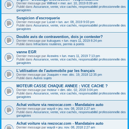
Dernier message par
Wilfried
«
mer. avr. 10, 2019 8:09 am
Publié dans
Assurance, vente, vice cachés, responsabilité professionnelle des
garagistes
Suspicion d'escroquerie
Dernier message par
Luciel
«
lun. avr. 08, 2019 9:03 pm
Publié dans
Assurance, vente, vice cachés, responsabilité professionnelle des
garagistes
Double avis de contravention, dois je contester?
Dernier message par
kukugues
«
lun. mars 11, 2019 8:24 pm
Publié dans
Infractions routières, permis à points
vanne EGR
Dernier message par
Acewins
«
lun. mars 11, 2019 7:13 pm
Publié dans
Assurance, vente, vice cachés, responsabilité professionnelle des
garagistes
L'utilisation de l'automobile par les français
Dernier message par
Joaquim
«
mer. déc. 19, 2018 12:35 pm
Publié dans
Autres sujets
MOTEUR CASSE CHAQUE ANNEE : VICE CACHE ?
Dernier message par
moteur
«
dim. déc. 02, 2018 3:04 pm
Publié dans
Assurance, vente, vice cachés, responsabilité professionnelle des
garagistes
Achat voiture via reezocar.com - Mandataire auto
Dernier message par
waydi
«
jeu. nov. 08, 2018 2:27 am
Publié dans
Assurance, vente, vice cachés, responsabilité professionnelle des
garagistes
Achat voiture via reezocar.com - Mandataire auto
Dernier message par
waydi
«
jeu. nov. 08, 2018 2:27 am