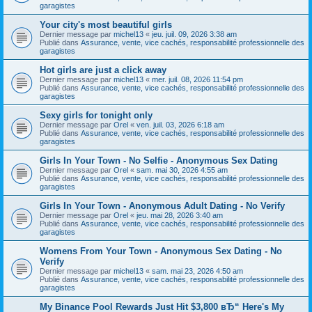
garagistes
Your city's most beautiful girls
Dernier message par
michel13
«
jeu. juil. 09, 2026 3:38 am
Publié dans
Assurance, vente, vice cachés, responsabilité professionnelle des
garagistes
Hot girls are just a click away
Dernier message par
michel13
«
mer. juil. 08, 2026 11:54 pm
Publié dans
Assurance, vente, vice cachés, responsabilité professionnelle des
garagistes
Sexy girls for tonight only
Dernier message par
Orel
«
ven. juil. 03, 2026 6:18 am
Publié dans
Assurance, vente, vice cachés, responsabilité professionnelle des
garagistes
Girls In Your Town - No Selfie - Anonymous Sex Dating
Dernier message par
Orel
«
sam. mai 30, 2026 4:55 am
Publié dans
Assurance, vente, vice cachés, responsabilité professionnelle des
garagistes
Girls In Your Town - Anonymous Adult Dating - No Verify
Dernier message par
Orel
«
jeu. mai 28, 2026 3:40 am
Publié dans
Assurance, vente, vice cachés, responsabilité professionnelle des
garagistes
Womens From Your Town - Anonymous Sex Dating - No
Verify
Dernier message par
michel13
«
sam. mai 23, 2026 4:50 am
Publié dans
Assurance, vente, vice cachés, responsabilité professionnelle des
garagistes
My Binance Pool Rewards Just Hit $3,800 вЂ“ Here's My