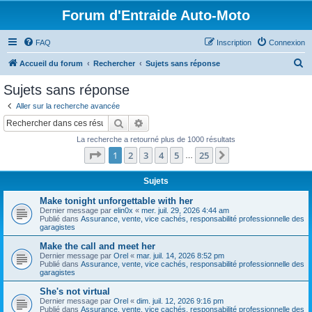
Forum d'Entraide Auto-Moto
FAQ
Inscription
Connexion
R
Accueil du forum
Rechercher
Sujets sans réponse
e
Sujets sans réponse
c
Aller sur la recherche avancée
h
Rechercher
Recherche avancée
e
La recherche a retourné plus de 1000 résultats
r
Page
1
sur
25
1
2
3
4
5
25
Suivant
…
c
h
Sujets
e
Make tonight unforgettable with her
Dernier message par
elin0x
«
mer. juil. 29, 2026 4:44 am
r
Publié dans
Assurance, vente, vice cachés, responsabilité professionnelle des
garagistes
Make the call and meet her
Dernier message par
Orel
«
mar. juil. 14, 2026 8:52 pm
Publié dans
Assurance, vente, vice cachés, responsabilité professionnelle des
garagistes
She's not virtual
Dernier message par
Orel
«
dim. juil. 12, 2026 9:16 pm
Publié dans
Assurance, vente, vice cachés, responsabilité professionnelle des