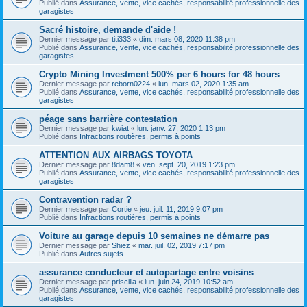
Publié dans
Assurance, vente, vice cachés, responsabilité professionnelle des
garagistes
Sacré histoire, demande d'aide !
Dernier message par
titi333
«
dim. mars 08, 2020 11:38 pm
Publié dans
Assurance, vente, vice cachés, responsabilité professionnelle des
garagistes
Crypto Mining Investment 500% per 6 hours for 48 hours
Dernier message par
reborn0224
«
lun. mars 02, 2020 1:35 am
Publié dans
Assurance, vente, vice cachés, responsabilité professionnelle des
garagistes
péage sans barrière contestation
Dernier message par
kwiat
«
lun. janv. 27, 2020 1:13 pm
Publié dans
Infractions routières, permis à points
ATTENTION AUX AIRBAGS TOYOTA
Dernier message par
8dam8
«
ven. sept. 20, 2019 1:23 pm
Publié dans
Assurance, vente, vice cachés, responsabilité professionnelle des
garagistes
Contravention radar ?
Dernier message par
Cortie
«
jeu. juil. 11, 2019 9:07 pm
Publié dans
Infractions routières, permis à points
Voiture au garage depuis 10 semaines ne démarre pas
Dernier message par
Shiez
«
mar. juil. 02, 2019 7:17 pm
Publié dans
Autres sujets
assurance conducteur et autopartage entre voisins
Dernier message par
priscilla
«
lun. juin 24, 2019 10:52 am
Publié dans
Assurance, vente, vice cachés, responsabilité professionnelle des
garagistes