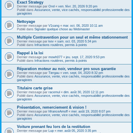
Exact Strategy
Dernier message par
Orel
«
ven. févr. 20, 2026 9:20 pm
Publié dans
Assurance, vente, vice cachés, responsabilité professionnelle des
garagistes
Nettoyage
Dernier message par
V1sang
«
mar. oct. 06, 2020 10:11 am
Publié dans
Signaler quelque chose au Webmaster
Multiple Contravention pour un seul et même stationnement
Dernier message par
kev
«
sam. oct. 03, 2020 5:34 pm
Publié dans
Infractions routières, permis à points
Rappel à la loi
Dernier message par
mowh077
«
jeu. sept. 17, 2020 9:53 pm
Publié dans
Infractions routières, permis à points
Réparation moteur au noir, vendeur pro sous garantie
Dernier message par
Tiergau
«
ven. sept. 04, 2020 8:32 pm
Publié dans
Assurance, vente, vice cachés, responsabilité professionnelle des
garagistes
Titulaire carte grise
Dernier message par
racemul
«
dim. août 30, 2020 12:11 pm
Publié dans
Assurance, vente, vice cachés, responsabilité professionnelle des
garagistes
Présentation, remerciement & vision !
Dernier message par
hfranceAmoff
«
mer. août 19, 2020 8:07 pm
Publié dans
Assurance, vente, vice cachés, responsabilité professionnelle des
garagistes
Voiture prenant feu lors de la restitution
Dernier message par
Lup
«
mer. août 05, 2020 3:35 pm