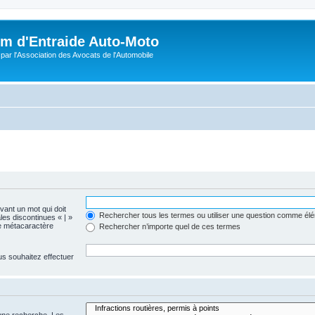
m d'Entraide Auto-Moto
par l'Association des Avocats de l'Automobile
evant un mot qui doit
Rechercher tous les termes ou utiliser une question comme él
les discontinues « | »
me métacaractère
Rechercher n’importe quel de ces termes
us souhaitez effectuer