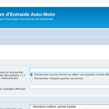
m d'Entraide Auto-Moto
par l'Association des Avocats de l'Automobile
evant un mot qui doit
Rechercher tous les termes ou utiliser une question comme él
les discontinues « | »
me métacaractère
Rechercher n’importe quel de ces termes
us souhaitez effectuer