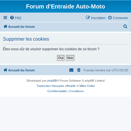
Forum d'Entraide Auto-Moto
FAQ
Inscription
Connexion
R
Accueil du forum
e
Supprimer les cookies
c
h
Êtes-vous sûr de vouloir supprimer les cookies de ce forum ?
e
r
c
Accueil du forum
Fuseau horaire sur
UTC+02:00
h
Développé par
phpBB
® Forum Software © phpBB Limited
e
Traduction française officielle
©
Miles Cellar
r
Confidentialité
|
Conditions