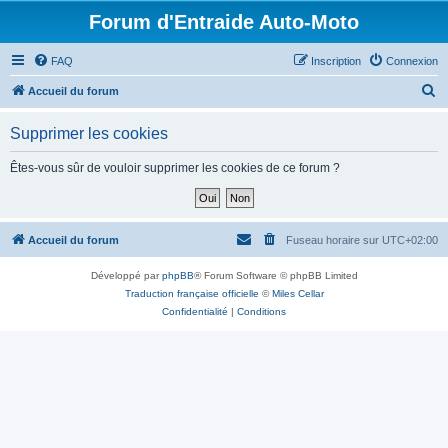
Forum d'Entraide Auto-Moto
FAQ
Inscription
Connexion
R
Accueil du forum
e
Supprimer les cookies
c
h
Êtes-vous sûr de vouloir supprimer les cookies de ce forum ?
e
r
c
Accueil du forum
Fuseau horaire sur
UTC+02:00
h
Développé par
phpBB
® Forum Software © phpBB Limited
e
Traduction française officielle
©
Miles Cellar
r
Confidentialité
|
Conditions