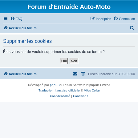
Forum d'Entraide Auto-Moto
FAQ
Inscription
Connexion
R
Accueil du forum
e
Supprimer les cookies
c
h
Êtes-vous sûr de vouloir supprimer les cookies de ce forum ?
e
r
c
Accueil du forum
Fuseau horaire sur
UTC+02:00
h
Développé par
phpBB
® Forum Software © phpBB Limited
e
Traduction française officielle
©
Miles Cellar
r
Confidentialité
|
Conditions