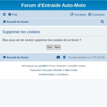
Forum d'Entraide Auto-Moto
FAQ
Inscription
Connexion
R
Accueil du forum
e
Supprimer les cookies
c
h
Êtes-vous sûr de vouloir supprimer les cookies de ce forum ?
e
r
c
Accueil du forum
Fuseau horaire sur
UTC+02:00
h
Développé par
phpBB
® Forum Software © phpBB Limited
e
Traduction française officielle
©
Miles Cellar
r
Confidentialité
|
Conditions