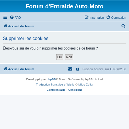
Forum d'Entraide Auto-Moto
FAQ
Inscription
Connexion
R
Accueil du forum
e
Supprimer les cookies
c
h
Êtes-vous sûr de vouloir supprimer les cookies de ce forum ?
e
r
c
Accueil du forum
Fuseau horaire sur
UTC+02:00
h
Développé par
phpBB
® Forum Software © phpBB Limited
e
Traduction française officielle
©
Miles Cellar
r
Confidentialité
|
Conditions