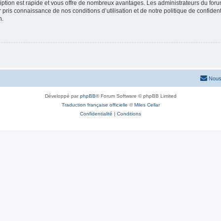
cription est rapide et vous offre de nombreux avantages. Les administrateurs du fo
ir pris connaissance de nos conditions d’utilisation et de notre politique de confide
n.
Nous
Développé par
phpBB
® Forum Software © phpBB Limited
Traduction française officielle
©
Miles Cellar
Confidentialité
|
Conditions