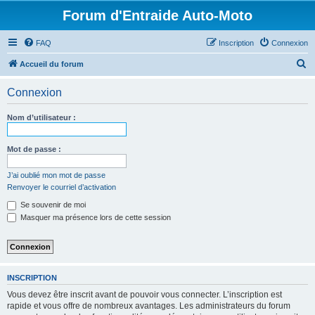
Forum d'Entraide Auto-Moto
FAQ
Inscription
Connexion
R
Accueil du forum
e
Connexion
c
h
Nom d’utilisateur :
e
r
Mot de passe :
c
J’ai oublié mon mot de passe
h
Renvoyer le courriel d’activation
e
Se souvenir de moi
r
Masquer ma présence lors de cette session
INSCRIPTION
Vous devez être inscrit avant de pouvoir vous connecter. L’inscription est
rapide et vous offre de nombreux avantages. Les administrateurs du forum