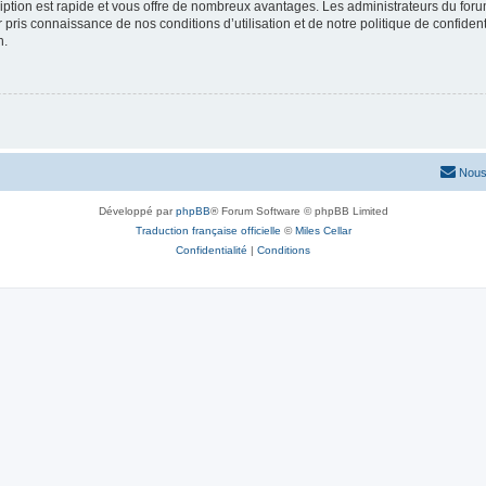
cription est rapide et vous offre de nombreux avantages. Les administrateurs du fo
ir pris connaissance de nos conditions d’utilisation et de notre politique de confide
n.
Nous
Développé par
phpBB
® Forum Software © phpBB Limited
Traduction française officielle
©
Miles Cellar
Confidentialité
|
Conditions