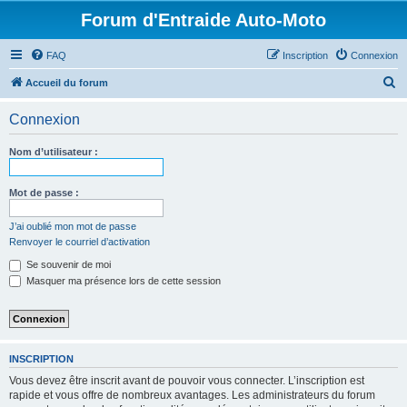
Forum d'Entraide Auto-Moto
FAQ
Inscription
Connexion
R
Accueil du forum
e
Connexion
c
h
Nom d’utilisateur :
e
r
Mot de passe :
c
J’ai oublié mon mot de passe
h
Renvoyer le courriel d’activation
e
Se souvenir de moi
r
Masquer ma présence lors de cette session
INSCRIPTION
Vous devez être inscrit avant de pouvoir vous connecter. L’inscription est
rapide et vous offre de nombreux avantages. Les administrateurs du forum