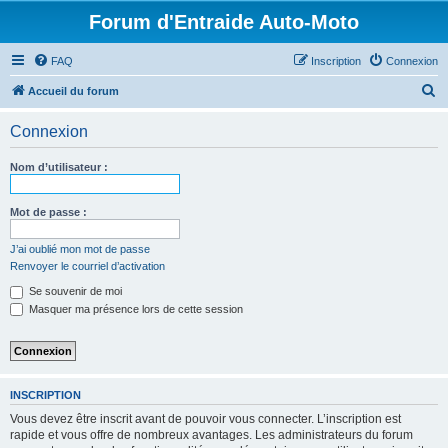
Forum d'Entraide Auto-Moto
FAQ
Inscription
Connexion
R
Accueil du forum
e
Connexion
c
h
Nom d’utilisateur :
e
r
Mot de passe :
c
J’ai oublié mon mot de passe
h
Renvoyer le courriel d’activation
e
Se souvenir de moi
r
Masquer ma présence lors de cette session
INSCRIPTION
Vous devez être inscrit avant de pouvoir vous connecter. L’inscription est
rapide et vous offre de nombreux avantages. Les administrateurs du forum