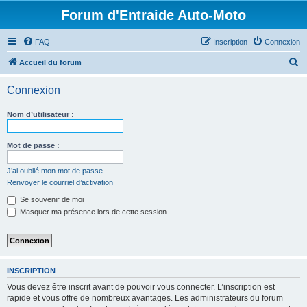
Forum d'Entraide Auto-Moto
FAQ
Inscription
Connexion
R
Accueil du forum
e
Connexion
c
h
Nom d’utilisateur :
e
r
Mot de passe :
c
J’ai oublié mon mot de passe
h
Renvoyer le courriel d’activation
e
Se souvenir de moi
r
Masquer ma présence lors de cette session
INSCRIPTION
Vous devez être inscrit avant de pouvoir vous connecter. L’inscription est
rapide et vous offre de nombreux avantages. Les administrateurs du forum