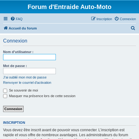
Forum d'Entraide Auto-Moto
FAQ
Inscription
Connexion
R
Accueil du forum
e
Connexion
c
h
Nom d’utilisateur :
e
r
Mot de passe :
c
J’ai oublié mon mot de passe
h
Renvoyer le courriel d’activation
e
Se souvenir de moi
r
Masquer ma présence lors de cette session
INSCRIPTION
Vous devez être inscrit avant de pouvoir vous connecter. L’inscription est
rapide et vous offre de nombreux avantages. Les administrateurs du forum