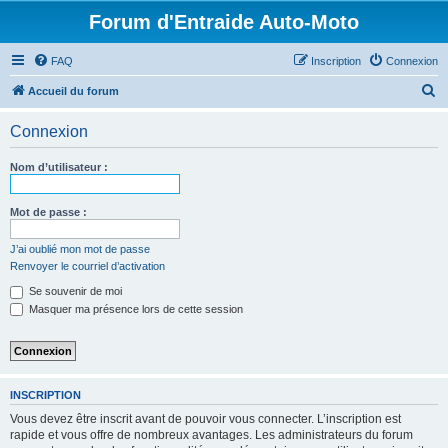
Forum d'Entraide Auto-Moto
FAQ
Inscription
Connexion
R
Accueil du forum
e
Connexion
c
h
Nom d’utilisateur :
e
r
Mot de passe :
c
J’ai oublié mon mot de passe
h
Renvoyer le courriel d’activation
e
Se souvenir de moi
r
Masquer ma présence lors de cette session
INSCRIPTION
Vous devez être inscrit avant de pouvoir vous connecter. L’inscription est
rapide et vous offre de nombreux avantages. Les administrateurs du forum