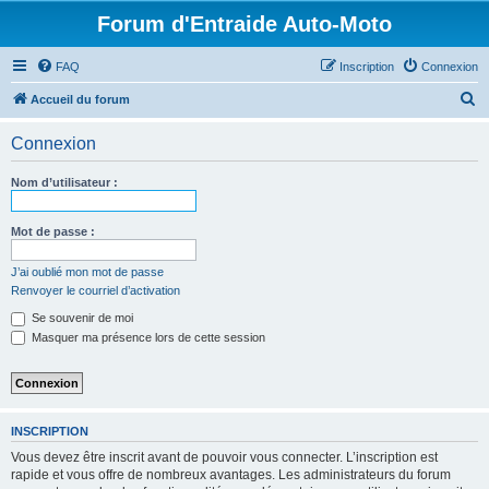
Forum d'Entraide Auto-Moto
FAQ
Inscription
Connexion
R
Accueil du forum
e
Connexion
c
h
Nom d’utilisateur :
e
r
Mot de passe :
c
J’ai oublié mon mot de passe
h
Renvoyer le courriel d’activation
e
Se souvenir de moi
r
Masquer ma présence lors de cette session
INSCRIPTION
Vous devez être inscrit avant de pouvoir vous connecter. L’inscription est
rapide et vous offre de nombreux avantages. Les administrateurs du forum