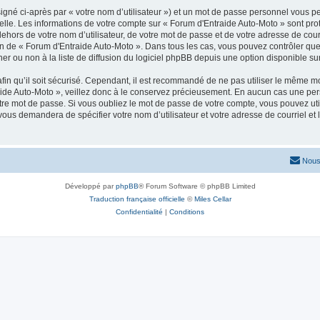
igné ci-après par « votre nom d’utilisateur ») et un mot de passe personnel vous p
elle. Les informations de votre compte sur « Forum d'Entraide Auto-Moto » sont pr
dehors de votre nom d’utilisateur, de votre mot de passe et de votre adresse de cou
rétion de « Forum d'Entraide Auto-Moto ». Dans tous les cas, vous pouvez contrôler q
 ou non à la liste de diffusion du logiciel phpBB depuis une option disponible su
afin qu’il soit sécurisé. Cependant, il est recommandé de ne pas utiliser le même mot
ide Auto-Moto », veillez donc à le conservez précieusement. En aucun cas une per
re mot de passe. Si vous oubliez le mot de passe de votre compte, vous pouvez util
 vous demandera de spécifier votre nom d’utilisateur et votre adresse de courriel e
Nous
Développé par
phpBB
® Forum Software © phpBB Limited
Traduction française officielle
©
Miles Cellar
Confidentialité
|
Conditions