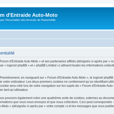
m d'Entraide Auto-Moto
par l'Association des Avocats de l'Automobile
entialité
Forum d'Entraide Auto-Moto » et ses partenaires affiliés (désignés ci-après par « n
r « logiciel phpBB » et « phpBB Limited ») utilisent toutes les informations collecté
 Premièrement, en naviguant sur « Forum d'Entraide Auto-Moto », le logiciel phpBB
de votre ordinateur. Les deux premiers cookies ne contiennent qu’un identifiant util
okie sera créé lors de votre navigation sur les sujets de « Forum d'Entraide Auto-M
n tant qu’utilisateur.
 nous pouvons également créer une quatrième sorte de cookies, externes au docume
formations que vous nous envoyez et que nous collectons. Ceci peut correspondre —
to-Moto » (désignée ci-après par « votre compte ») et les messages que vous publiez