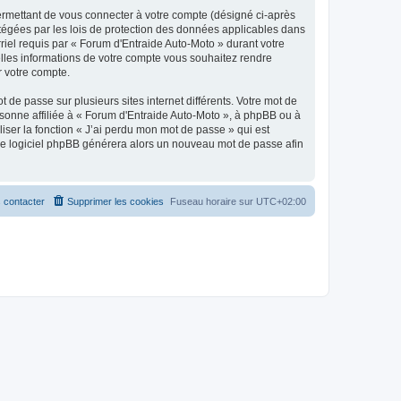
ermettant de vous connecter à votre compte (désigné ci-après
otégées par les lois de protection des données applicables dans
rriel requis par « Forum d'Entraide Auto-Moto » durant votre
uelles informations de votre compte vous souhaitez rendre
r votre compte.
 de passe sur plusieurs sites internet différents. Votre mot de
sonne affiliée à « Forum d'Entraide Auto-Moto », à phpBB ou à
iser la fonction « J’ai perdu mon mot de passe » qui est
t le logiciel phpBB générera alors un nouveau mot de passe afin
 contacter
Supprimer les cookies
Fuseau horaire sur
UTC+02:00