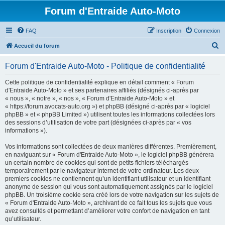
Forum d'Entraide Auto-Moto
FAQ
Inscription
Connexion
R
Accueil du forum
e
Forum d'Entraide Auto-Moto - Politique de confidentialité
c
h
Cette politique de confidentialité explique en détail comment « Forum
d'Entraide Auto-Moto » et ses partenaires affiliés (désignés ci-après par
e
« nous », « notre », « nos », « Forum d'Entraide Auto-Moto » et
r
« https://forum.avocats-auto.org ») et phpBB (désigné ci-après par « logiciel
phpBB » et « phpBB Limited ») utilisent toutes les informations collectées lors
c
des sessions d’utilisation de votre part (désignées ci-après par « vos
h
informations »).
e
Vos informations sont collectées de deux manières différentes. Premièrement,
r
en naviguant sur « Forum d'Entraide Auto-Moto », le logiciel phpBB génèrera
un certain nombre de cookies qui sont de petits fichiers téléchargés
temporairement par le navigateur internet de votre ordinateur. Les deux
premiers cookies ne contiennent qu’un identifiant utilisateur et un identifiant
anonyme de session qui vous sont automatiquement assignés par le logiciel
phpBB. Un troisième cookie sera créé lors de votre navigation sur les sujets de
« Forum d'Entraide Auto-Moto », archivant de ce fait tous les sujets que vous
avez consultés et permettant d’améliorer votre confort de navigation en tant
qu’utilisateur.