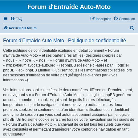
Forum d'Entraide Auto-Moto
FAQ
Inscription
Connexion
R
Accueil du forum
e
Forum d'Entraide Auto-Moto - Politique de confidentialité
c
h
Cette politique de confidentialité explique en détail comment « Forum
d'Entraide Auto-Moto » et ses partenaires affiliés (désignés ci-après par
e
« nous », « notre », « nos », « Forum d'Entraide Auto-Moto » et
r
« https://forum.avocats-auto.org ») et phpBB (désigné ci-après par « logiciel
phpBB » et « phpBB Limited ») utilisent toutes les informations collectées lors
c
des sessions d’utilisation de votre part (désignées ci-après par « vos
h
informations »).
e
Vos informations sont collectées de deux manières différentes. Premièrement,
r
en naviguant sur « Forum d'Entraide Auto-Moto », le logiciel phpBB génèrera
un certain nombre de cookies qui sont de petits fichiers téléchargés
temporairement par le navigateur internet de votre ordinateur. Les deux
premiers cookies ne contiennent qu’un identifiant utilisateur et un identifiant
anonyme de session qui vous sont automatiquement assignés par le logiciel
phpBB. Un troisième cookie sera créé lors de votre navigation sur les sujets de
« Forum d'Entraide Auto-Moto », archivant de ce fait tous les sujets que vous
avez consultés et permettant d’améliorer votre confort de navigation en tant
qu’utilisateur.