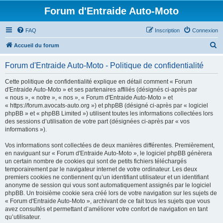
Forum d'Entraide Auto-Moto
FAQ
Inscription
Connexion
R
Accueil du forum
e
Forum d'Entraide Auto-Moto - Politique de confidentialité
c
h
Cette politique de confidentialité explique en détail comment « Forum
d'Entraide Auto-Moto » et ses partenaires affiliés (désignés ci-après par
e
« nous », « notre », « nos », « Forum d'Entraide Auto-Moto » et
r
« https://forum.avocats-auto.org ») et phpBB (désigné ci-après par « logiciel
phpBB » et « phpBB Limited ») utilisent toutes les informations collectées lors
c
des sessions d’utilisation de votre part (désignées ci-après par « vos
h
informations »).
e
Vos informations sont collectées de deux manières différentes. Premièrement,
r
en naviguant sur « Forum d'Entraide Auto-Moto », le logiciel phpBB génèrera
un certain nombre de cookies qui sont de petits fichiers téléchargés
temporairement par le navigateur internet de votre ordinateur. Les deux
premiers cookies ne contiennent qu’un identifiant utilisateur et un identifiant
anonyme de session qui vous sont automatiquement assignés par le logiciel
phpBB. Un troisième cookie sera créé lors de votre navigation sur les sujets de
« Forum d'Entraide Auto-Moto », archivant de ce fait tous les sujets que vous
avez consultés et permettant d’améliorer votre confort de navigation en tant
qu’utilisateur.