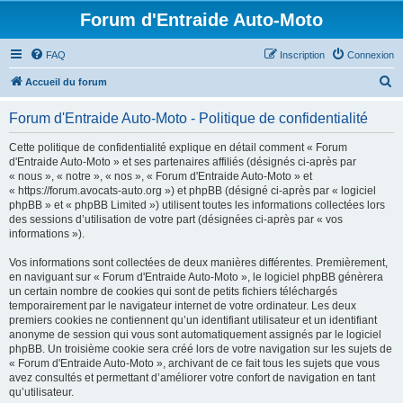
Forum d'Entraide Auto-Moto
FAQ
Inscription
Connexion
R
Accueil du forum
e
Forum d'Entraide Auto-Moto - Politique de confidentialité
c
h
Cette politique de confidentialité explique en détail comment « Forum
d'Entraide Auto-Moto » et ses partenaires affiliés (désignés ci-après par
e
« nous », « notre », « nos », « Forum d'Entraide Auto-Moto » et
r
« https://forum.avocats-auto.org ») et phpBB (désigné ci-après par « logiciel
phpBB » et « phpBB Limited ») utilisent toutes les informations collectées lors
c
des sessions d’utilisation de votre part (désignées ci-après par « vos
h
informations »).
e
Vos informations sont collectées de deux manières différentes. Premièrement,
r
en naviguant sur « Forum d'Entraide Auto-Moto », le logiciel phpBB génèrera
un certain nombre de cookies qui sont de petits fichiers téléchargés
temporairement par le navigateur internet de votre ordinateur. Les deux
premiers cookies ne contiennent qu’un identifiant utilisateur et un identifiant
anonyme de session qui vous sont automatiquement assignés par le logiciel
phpBB. Un troisième cookie sera créé lors de votre navigation sur les sujets de
« Forum d'Entraide Auto-Moto », archivant de ce fait tous les sujets que vous
avez consultés et permettant d’améliorer votre confort de navigation en tant
qu’utilisateur.