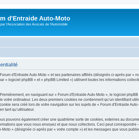
m d'Entraide Auto-Moto
par l'Association des Avocats de l'Automobile
entialité
Forum d'Entraide Auto-Moto » et ses partenaires affiliés (désignés ci-après par « n
r « logiciel phpBB » et « phpBB Limited ») utilisent toutes les informations collecté
 Premièrement, en naviguant sur « Forum d'Entraide Auto-Moto », le logiciel phpBB
de votre ordinateur. Les deux premiers cookies ne contiennent qu’un identifiant util
okie sera créé lors de votre navigation sur les sujets de « Forum d'Entraide Auto-M
n tant qu’utilisateur.
 nous pouvons également créer une quatrième sorte de cookies, externes au docume
formations que vous nous envoyez et que nous collectons. Ceci peut correspondre —
to-Moto » (désignée ci-après par « votre compte ») et les messages que vous publiez