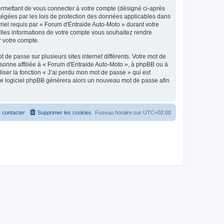
ermettant de vous connecter à votre compte (désigné ci-après
otégées par les lois de protection des données applicables dans
rriel requis par « Forum d'Entraide Auto-Moto » durant votre
uelles informations de votre compte vous souhaitez rendre
r votre compte.
 de passe sur plusieurs sites internet différents. Votre mot de
sonne affiliée à « Forum d'Entraide Auto-Moto », à phpBB ou à
iser la fonction « J’ai perdu mon mot de passe » qui est
t le logiciel phpBB générera alors un nouveau mot de passe afin
 contacter
Supprimer les cookies
Fuseau horaire sur
UTC+02:00