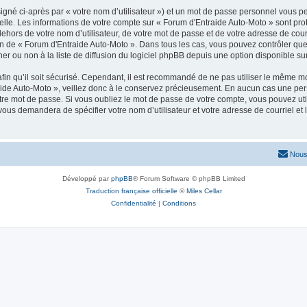
igné ci-après par « votre nom d’utilisateur ») et un mot de passe personnel vous p
elle. Les informations de votre compte sur « Forum d'Entraide Auto-Moto » sont pr
dehors de votre nom d’utilisateur, de votre mot de passe et de votre adresse de cou
rétion de « Forum d'Entraide Auto-Moto ». Dans tous les cas, vous pouvez contrôler q
 ou non à la liste de diffusion du logiciel phpBB depuis une option disponible su
afin qu’il soit sécurisé. Cependant, il est recommandé de ne pas utiliser le même mot
ide Auto-Moto », veillez donc à le conservez précieusement. En aucun cas une per
re mot de passe. Si vous oubliez le mot de passe de votre compte, vous pouvez util
 vous demandera de spécifier votre nom d’utilisateur et votre adresse de courriel e
Nous
Développé par
phpBB
® Forum Software © phpBB Limited
Traduction française officielle
©
Miles Cellar
Confidentialité
|
Conditions