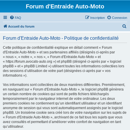
Forum d'Entraide Auto-Moto
FAQ
Inscription
Connexion
R
Accueil du forum
e
Forum d'Entraide Auto-Moto - Politique de confidentialité
c
h
Cette politique de confidentialité explique en détail comment « Forum
d'Entraide Auto-Moto » et ses partenaires affiliés (désignés ci-après par
e
« nous », « notre », « nos », « Forum d'Entraide Auto-Moto » et
r
« https://forum.avocats-auto.org ») et phpBB (désigné ci-après par « logiciel
phpBB » et « phpBB Limited ») utilisent toutes les informations collectées lors
c
des sessions d’utilisation de votre part (désignées ci-après par « vos
h
informations »).
e
Vos informations sont collectées de deux manières différentes. Premièrement,
r
en naviguant sur « Forum d'Entraide Auto-Moto », le logiciel phpBB génèrera
un certain nombre de cookies qui sont de petits fichiers téléchargés
temporairement par le navigateur internet de votre ordinateur. Les deux
premiers cookies ne contiennent qu’un identifiant utilisateur et un identifiant
anonyme de session qui vous sont automatiquement assignés par le logiciel
phpBB. Un troisième cookie sera créé lors de votre navigation sur les sujets de
« Forum d'Entraide Auto-Moto », archivant de ce fait tous les sujets que vous
avez consultés et permettant d’améliorer votre confort de navigation en tant
qu’utilisateur.