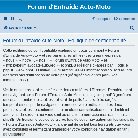
Forum d'Entraide Auto-Moto
FAQ
Inscription
Connexion
R
Accueil du forum
e
Forum d'Entraide Auto-Moto - Politique de confidentialité
c
h
Cette politique de confidentialité explique en détail comment « Forum
d'Entraide Auto-Moto » et ses partenaires affiliés (désignés ci-après par
e
« nous », « notre », « nos », « Forum d'Entraide Auto-Moto » et
r
« https://forum.avocats-auto.org ») et phpBB (désigné ci-après par « logiciel
phpBB » et « phpBB Limited ») utilisent toutes les informations collectées lors
c
des sessions d’utilisation de votre part (désignées ci-après par « vos
h
informations »).
e
Vos informations sont collectées de deux manières différentes. Premièrement,
r
en naviguant sur « Forum d'Entraide Auto-Moto », le logiciel phpBB génèrera
un certain nombre de cookies qui sont de petits fichiers téléchargés
temporairement par le navigateur internet de votre ordinateur. Les deux
premiers cookies ne contiennent qu’un identifiant utilisateur et un identifiant
anonyme de session qui vous sont automatiquement assignés par le logiciel
phpBB. Un troisième cookie sera créé lors de votre navigation sur les sujets de
« Forum d'Entraide Auto-Moto », archivant de ce fait tous les sujets que vous
avez consultés et permettant d’améliorer votre confort de navigation en tant
qu’utilisateur.