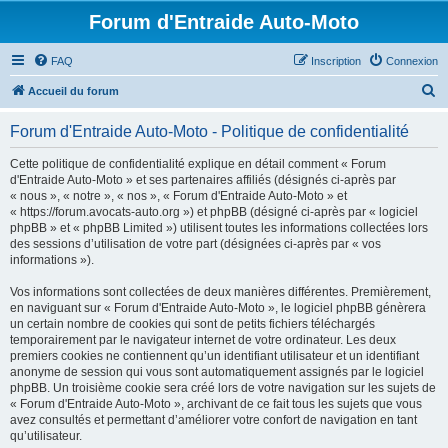
Forum d'Entraide Auto-Moto
FAQ
Inscription
Connexion
R
Accueil du forum
e
Forum d'Entraide Auto-Moto - Politique de confidentialité
c
h
Cette politique de confidentialité explique en détail comment « Forum
d'Entraide Auto-Moto » et ses partenaires affiliés (désignés ci-après par
e
« nous », « notre », « nos », « Forum d'Entraide Auto-Moto » et
r
« https://forum.avocats-auto.org ») et phpBB (désigné ci-après par « logiciel
phpBB » et « phpBB Limited ») utilisent toutes les informations collectées lors
c
des sessions d’utilisation de votre part (désignées ci-après par « vos
h
informations »).
e
Vos informations sont collectées de deux manières différentes. Premièrement,
r
en naviguant sur « Forum d'Entraide Auto-Moto », le logiciel phpBB génèrera
un certain nombre de cookies qui sont de petits fichiers téléchargés
temporairement par le navigateur internet de votre ordinateur. Les deux
premiers cookies ne contiennent qu’un identifiant utilisateur et un identifiant
anonyme de session qui vous sont automatiquement assignés par le logiciel
phpBB. Un troisième cookie sera créé lors de votre navigation sur les sujets de
« Forum d'Entraide Auto-Moto », archivant de ce fait tous les sujets que vous
avez consultés et permettant d’améliorer votre confort de navigation en tant
qu’utilisateur.