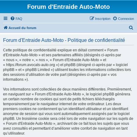
Forum d'Entraide Auto-Moto
FAQ
Inscription
Connexion
R
Accueil du forum
e
Forum d'Entraide Auto-Moto - Politique de confidentialité
c
h
Cette politique de confidentialité explique en détail comment « Forum
d'Entraide Auto-Moto » et ses partenaires affiliés (désignés ci-après par
e
« nous », « notre », « nos », « Forum d'Entraide Auto-Moto » et
r
« https://forum.avocats-auto.org ») et phpBB (désigné ci-après par « logiciel
phpBB » et « phpBB Limited ») utilisent toutes les informations collectées lors
c
des sessions d’utilisation de votre part (désignées ci-après par « vos
h
informations »).
e
Vos informations sont collectées de deux manières différentes. Premièrement,
r
en naviguant sur « Forum d'Entraide Auto-Moto », le logiciel phpBB génèrera
un certain nombre de cookies qui sont de petits fichiers téléchargés
temporairement par le navigateur internet de votre ordinateur. Les deux
premiers cookies ne contiennent qu’un identifiant utilisateur et un identifiant
anonyme de session qui vous sont automatiquement assignés par le logiciel
phpBB. Un troisième cookie sera créé lors de votre navigation sur les sujets de
« Forum d'Entraide Auto-Moto », archivant de ce fait tous les sujets que vous
avez consultés et permettant d’améliorer votre confort de navigation en tant
qu’utilisateur.