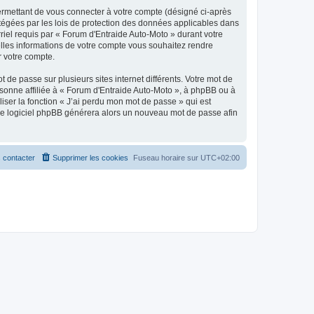
ermettant de vous connecter à votre compte (désigné ci-après
otégées par les lois de protection des données applicables dans
rriel requis par « Forum d'Entraide Auto-Moto » durant votre
uelles informations de votre compte vous souhaitez rendre
r votre compte.
 de passe sur plusieurs sites internet différents. Votre mot de
sonne affiliée à « Forum d'Entraide Auto-Moto », à phpBB ou à
iser la fonction « J’ai perdu mon mot de passe » qui est
t le logiciel phpBB générera alors un nouveau mot de passe afin
 contacter
Supprimer les cookies
Fuseau horaire sur
UTC+02:00