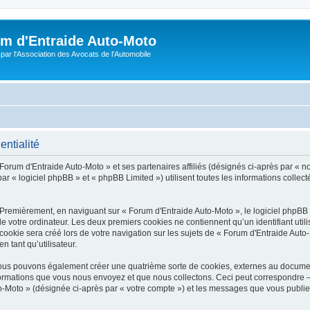
m d'Entraide Auto-Moto
par l'Association des Avocats de l'Automobile
entialité
Forum d'Entraide Auto-Moto » et ses partenaires affiliés (désignés ci-après par « n
r « logiciel phpBB » et « phpBB Limited ») utilisent toutes les informations collecté
 Premièrement, en naviguant sur « Forum d'Entraide Auto-Moto », le logiciel phpBB
de votre ordinateur. Les deux premiers cookies ne contiennent qu’un identifiant util
okie sera créé lors de votre navigation sur les sujets de « Forum d'Entraide Auto-M
n tant qu’utilisateur.
 nous pouvons également créer une quatrième sorte de cookies, externes au docume
formations que vous nous envoyez et que nous collectons. Ceci peut correspondre —
to-Moto » (désignée ci-après par « votre compte ») et les messages que vous publiez