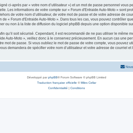
igné ci-après par « votre nom d’utilisateur ») et un mot de passe personnel vous p
elle. Les informations de votre compte sur « Forum d'Entraide Auto-Moto » sont pr
dehors de votre nom d’utilisateur, de votre mot de passe et de votre adresse de cou
rétion de « Forum d'Entraide Auto-Moto ». Dans tous les cas, vous pouvez contrôler q
 ou non à la liste de diffusion du logiciel phpBB depuis une option disponible su
afin qu’il soit sécurisé. Cependant, il est recommandé de ne pas utiliser le même mot
ide Auto-Moto », veillez donc à le conservez précieusement. En aucun cas une per
re mot de passe. Si vous oubliez le mot de passe de votre compte, vous pouvez util
 vous demandera de spécifier votre nom d’utilisateur et votre adresse de courriel e
Nous
Développé par
phpBB
® Forum Software © phpBB Limited
Traduction française officielle
©
Miles Cellar
Confidentialité
|
Conditions