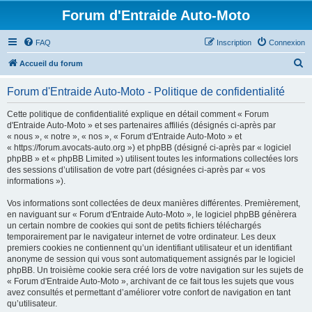
Forum d'Entraide Auto-Moto
FAQ
Inscription
Connexion
R
Accueil du forum
e
Forum d'Entraide Auto-Moto - Politique de confidentialité
c
h
Cette politique de confidentialité explique en détail comment « Forum
d'Entraide Auto-Moto » et ses partenaires affiliés (désignés ci-après par
e
« nous », « notre », « nos », « Forum d'Entraide Auto-Moto » et
r
« https://forum.avocats-auto.org ») et phpBB (désigné ci-après par « logiciel
phpBB » et « phpBB Limited ») utilisent toutes les informations collectées lors
c
des sessions d’utilisation de votre part (désignées ci-après par « vos
h
informations »).
e
Vos informations sont collectées de deux manières différentes. Premièrement,
r
en naviguant sur « Forum d'Entraide Auto-Moto », le logiciel phpBB génèrera
un certain nombre de cookies qui sont de petits fichiers téléchargés
temporairement par le navigateur internet de votre ordinateur. Les deux
premiers cookies ne contiennent qu’un identifiant utilisateur et un identifiant
anonyme de session qui vous sont automatiquement assignés par le logiciel
phpBB. Un troisième cookie sera créé lors de votre navigation sur les sujets de
« Forum d'Entraide Auto-Moto », archivant de ce fait tous les sujets que vous
avez consultés et permettant d’améliorer votre confort de navigation en tant
qu’utilisateur.