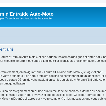
m d'Entraide Auto-Moto
par l'Association des Avocats de l'Automobile
entialité
Forum d'Entraide Auto-Moto » et ses partenaires affiliés (désignés ci-après par « n
r « logiciel phpBB » et « phpBB Limited ») utilisent toutes les informations collecté
 Premièrement, en naviguant sur « Forum d'Entraide Auto-Moto », le logiciel phpBB
de votre ordinateur. Les deux premiers cookies ne contiennent qu’un identifiant util
okie sera créé lors de votre navigation sur les sujets de « Forum d'Entraide Auto-M
n tant qu’utilisateur.
 nous pouvons également créer une quatrième sorte de cookies, externes au docume
formations que vous nous envoyez et que nous collectons. Ceci peut correspondre —
to-Moto » (désignée ci-après par « votre compte ») et les messages que vous publiez