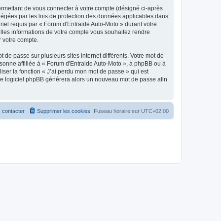
ermettant de vous connecter à votre compte (désigné ci-après
otégées par les lois de protection des données applicables dans
rriel requis par « Forum d'Entraide Auto-Moto » durant votre
uelles informations de votre compte vous souhaitez rendre
r votre compte.
 de passe sur plusieurs sites internet différents. Votre mot de
sonne affiliée à « Forum d'Entraide Auto-Moto », à phpBB ou à
iser la fonction « J’ai perdu mon mot de passe » qui est
t le logiciel phpBB générera alors un nouveau mot de passe afin
 contacter
Supprimer les cookies
Fuseau horaire sur
UTC+02:00