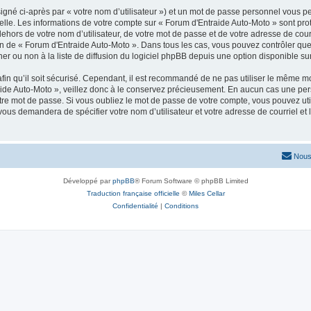
igné ci-après par « votre nom d’utilisateur ») et un mot de passe personnel vous p
elle. Les informations de votre compte sur « Forum d'Entraide Auto-Moto » sont pr
dehors de votre nom d’utilisateur, de votre mot de passe et de votre adresse de cou
rétion de « Forum d'Entraide Auto-Moto ». Dans tous les cas, vous pouvez contrôler q
 ou non à la liste de diffusion du logiciel phpBB depuis une option disponible su
afin qu’il soit sécurisé. Cependant, il est recommandé de ne pas utiliser le même mot
ide Auto-Moto », veillez donc à le conservez précieusement. En aucun cas une per
re mot de passe. Si vous oubliez le mot de passe de votre compte, vous pouvez util
 vous demandera de spécifier votre nom d’utilisateur et votre adresse de courriel e
Nous
Développé par
phpBB
® Forum Software © phpBB Limited
Traduction française officielle
©
Miles Cellar
Confidentialité
|
Conditions