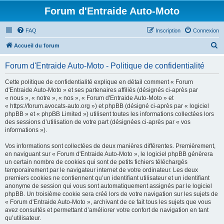
Forum d'Entraide Auto-Moto
FAQ
Inscription
Connexion
R
Accueil du forum
e
Forum d'Entraide Auto-Moto - Politique de confidentialité
c
h
Cette politique de confidentialité explique en détail comment « Forum
d'Entraide Auto-Moto » et ses partenaires affiliés (désignés ci-après par
e
« nous », « notre », « nos », « Forum d'Entraide Auto-Moto » et
r
« https://forum.avocats-auto.org ») et phpBB (désigné ci-après par « logiciel
phpBB » et « phpBB Limited ») utilisent toutes les informations collectées lors
c
des sessions d’utilisation de votre part (désignées ci-après par « vos
h
informations »).
e
Vos informations sont collectées de deux manières différentes. Premièrement,
r
en naviguant sur « Forum d'Entraide Auto-Moto », le logiciel phpBB génèrera
un certain nombre de cookies qui sont de petits fichiers téléchargés
temporairement par le navigateur internet de votre ordinateur. Les deux
premiers cookies ne contiennent qu’un identifiant utilisateur et un identifiant
anonyme de session qui vous sont automatiquement assignés par le logiciel
phpBB. Un troisième cookie sera créé lors de votre navigation sur les sujets de
« Forum d'Entraide Auto-Moto », archivant de ce fait tous les sujets que vous
avez consultés et permettant d’améliorer votre confort de navigation en tant
qu’utilisateur.