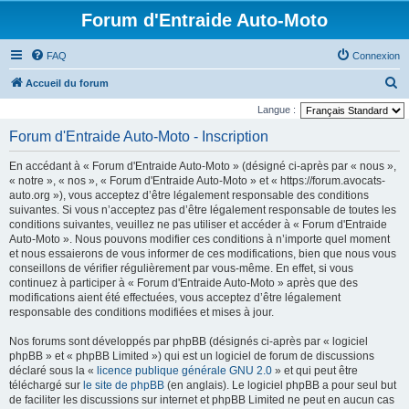
Forum d'Entraide Auto-Moto
FAQ
Connexion
R
Accueil du forum
e
Langue :
c
Forum d'Entraide Auto-Moto - Inscription
h
En accédant à « Forum d'Entraide Auto-Moto » (désigné ci-après par « nous »,
e
« notre », « nos », « Forum d'Entraide Auto-Moto » et « https://forum.avocats-
r
auto.org »), vous acceptez d’être légalement responsable des conditions
suivantes. Si vous n’acceptez pas d’être légalement responsable de toutes les
c
conditions suivantes, veuillez ne pas utiliser et accéder à « Forum d'Entraide
h
Auto-Moto ». Nous pouvons modifier ces conditions à n’importe quel moment
et nous essaierons de vous informer de ces modifications, bien que nous vous
e
conseillons de vérifier régulièrement par vous-même. En effet, si vous
r
continuez à participer à « Forum d'Entraide Auto-Moto » après que des
modifications aient été effectuées, vous acceptez d’être légalement
responsable des conditions modifiées et mises à jour.
Nos forums sont développés par phpBB (désignés ci-après par « logiciel
phpBB » et « phpBB Limited ») qui est un logiciel de forum de discussions
déclaré sous la «
licence publique générale GNU 2.0
» et qui peut être
téléchargé sur
le site de phpBB
(en anglais). Le logiciel phpBB a pour seul but
de faciliter les discussions sur internet et phpBB Limited ne peut en aucun cas