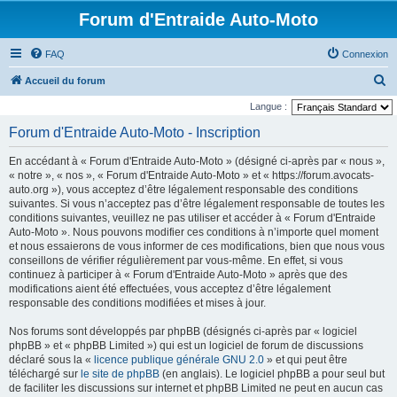
Forum d'Entraide Auto-Moto
FAQ
Connexion
R
Accueil du forum
e
Langue :
c
Forum d'Entraide Auto-Moto - Inscription
h
En accédant à « Forum d'Entraide Auto-Moto » (désigné ci-après par « nous »,
e
« notre », « nos », « Forum d'Entraide Auto-Moto » et « https://forum.avocats-
r
auto.org »), vous acceptez d’être légalement responsable des conditions
suivantes. Si vous n’acceptez pas d’être légalement responsable de toutes les
c
conditions suivantes, veuillez ne pas utiliser et accéder à « Forum d'Entraide
h
Auto-Moto ». Nous pouvons modifier ces conditions à n’importe quel moment
et nous essaierons de vous informer de ces modifications, bien que nous vous
e
conseillons de vérifier régulièrement par vous-même. En effet, si vous
r
continuez à participer à « Forum d'Entraide Auto-Moto » après que des
modifications aient été effectuées, vous acceptez d’être légalement
responsable des conditions modifiées et mises à jour.
Nos forums sont développés par phpBB (désignés ci-après par « logiciel
phpBB » et « phpBB Limited ») qui est un logiciel de forum de discussions
déclaré sous la «
licence publique générale GNU 2.0
» et qui peut être
téléchargé sur
le site de phpBB
(en anglais). Le logiciel phpBB a pour seul but
de faciliter les discussions sur internet et phpBB Limited ne peut en aucun cas