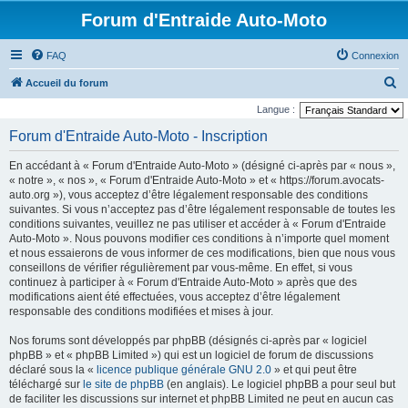
Forum d'Entraide Auto-Moto
FAQ
Connexion
R
Accueil du forum
e
Langue :
c
Forum d'Entraide Auto-Moto - Inscription
h
En accédant à « Forum d'Entraide Auto-Moto » (désigné ci-après par « nous »,
e
« notre », « nos », « Forum d'Entraide Auto-Moto » et « https://forum.avocats-
r
auto.org »), vous acceptez d’être légalement responsable des conditions
suivantes. Si vous n’acceptez pas d’être légalement responsable de toutes les
c
conditions suivantes, veuillez ne pas utiliser et accéder à « Forum d'Entraide
h
Auto-Moto ». Nous pouvons modifier ces conditions à n’importe quel moment
et nous essaierons de vous informer de ces modifications, bien que nous vous
e
conseillons de vérifier régulièrement par vous-même. En effet, si vous
r
continuez à participer à « Forum d'Entraide Auto-Moto » après que des
modifications aient été effectuées, vous acceptez d’être légalement
responsable des conditions modifiées et mises à jour.
Nos forums sont développés par phpBB (désignés ci-après par « logiciel
phpBB » et « phpBB Limited ») qui est un logiciel de forum de discussions
déclaré sous la «
licence publique générale GNU 2.0
» et qui peut être
téléchargé sur
le site de phpBB
(en anglais). Le logiciel phpBB a pour seul but
de faciliter les discussions sur internet et phpBB Limited ne peut en aucun cas