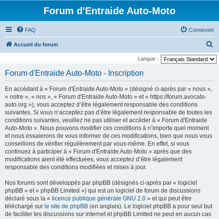
Forum d'Entraide Auto-Moto
FAQ
Connexion
R
Accueil du forum
e
Langue :
c
Forum d'Entraide Auto-Moto - Inscription
h
En accédant à « Forum d'Entraide Auto-Moto » (désigné ci-après par « nous »,
e
« notre », « nos », « Forum d'Entraide Auto-Moto » et « https://forum.avocats-
r
auto.org »), vous acceptez d’être légalement responsable des conditions
suivantes. Si vous n’acceptez pas d’être légalement responsable de toutes les
c
conditions suivantes, veuillez ne pas utiliser et accéder à « Forum d'Entraide
h
Auto-Moto ». Nous pouvons modifier ces conditions à n’importe quel moment
et nous essaierons de vous informer de ces modifications, bien que nous vous
e
conseillons de vérifier régulièrement par vous-même. En effet, si vous
r
continuez à participer à « Forum d'Entraide Auto-Moto » après que des
modifications aient été effectuées, vous acceptez d’être légalement
responsable des conditions modifiées et mises à jour.
Nos forums sont développés par phpBB (désignés ci-après par « logiciel
phpBB » et « phpBB Limited ») qui est un logiciel de forum de discussions
déclaré sous la «
licence publique générale GNU 2.0
» et qui peut être
téléchargé sur
le site de phpBB
(en anglais). Le logiciel phpBB a pour seul but
de faciliter les discussions sur internet et phpBB Limited ne peut en aucun cas